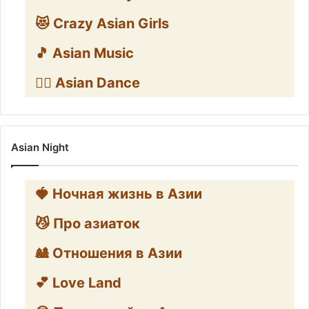
😻 Crazy Asian Girls
🎵 Asian Music
👯‍♀️ Asian Dance
Asian Night
🍓 Ночная жизнь в Азии
😼 Про азиаток
🎎 Отношения в Азии
💕 Love Land