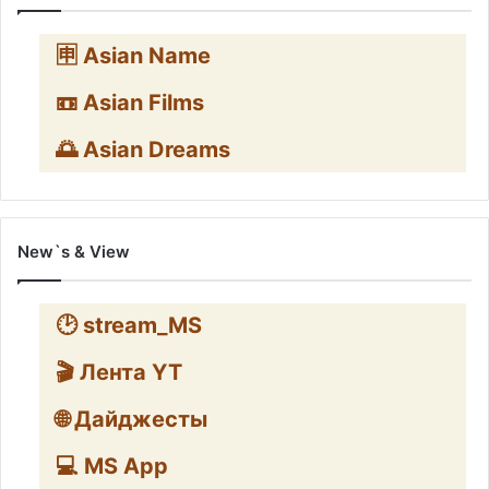
🈸 Asian Name
📼 Asian Films
🌅 Asian Dreams
New`s & View
🕑 stream_MS
🎬 Лента YT
🌐 Дайджесты
💻 MS App