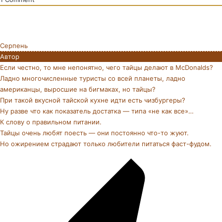
Серпень
Автор
Если честно, то мне непонятно, чего тайцы делают в McDonalds?
Ладно многочисленные туристы со всей планеты, ладно
американцы, выросшие на бигмаках, но тайцы?
При такой вкусной тайской кухне идти есть чизбургеры?
Ну разве что как показатель достатка — типа «не как все»…
К слову о правильном питании.
Тайцы очень любят поесть — они постоянно что-то жуют.
Но ожирением страдают только любители питаться фаст-фудом.