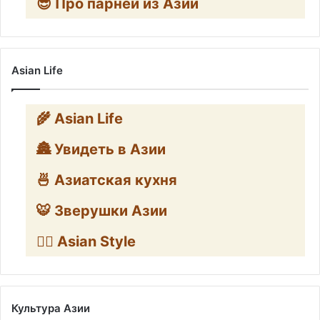
😎 Про парней из Азии
Asian Life
🌾 Asian Life
🏯 Увидеть в Азии
🍜 Азиатская кухня
🐯 Зверушки Азии
🧛‍♂️ Asian Style
Культура Азии