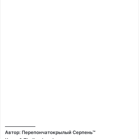
______________
Автор: Перепончатокрылый Серпень™