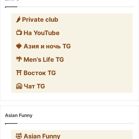
🌶️ Private club
📺 На YouTube
🍓 Азия и ночь TG
🌴 Men’s Life TG
⛩️ Восток TG
🥶 Чат TG
Asian Funny
🤣 Asian Funny