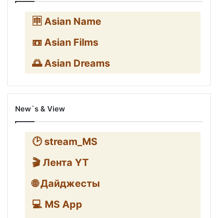
🈸 Asian Name
📼 Asian Films
🌅 Asian Dreams
New`s & View
🕑 stream_MS
🎬 Лента YT
🌐 Дайджесты
💻 MS App