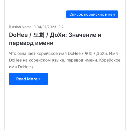
Список корейских имен
Asian Name
04/01/2023
2
DoHee / 도희 / ДоХи: Значение и
перевод имени
Что означает корейское имя DoHee / 도희 / ДоХи. Имя
DoHee на корейском языке, перевод имени. Корейское
имя DoHee /…
Read More »