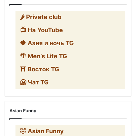
🌶️ Private club
📺 На YouTube
🍓 Азия и ночь TG
🌴 Men’s Life TG
⛩️ Восток TG
🥶 Чат TG
Asian Funny
🤣 Asian Funny