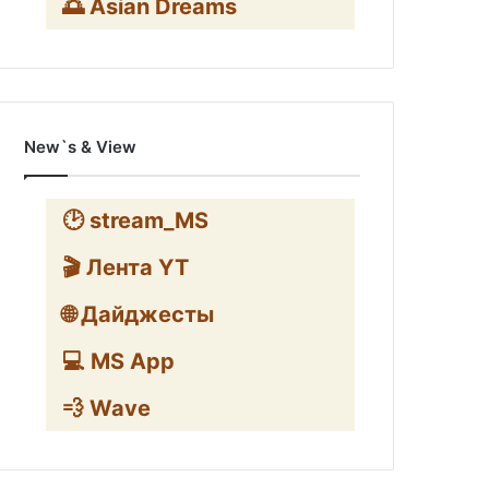
🌅 Asian Dreams
New`s & View
🕑 stream_MS
🎬 Лента YT
🌐 Дайджесты
💻 MS App
💨 Wave