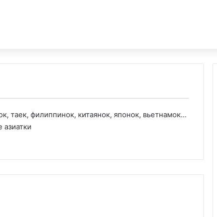
нок, таек, филиппинок, китаянок, японок, вьетнамок…
 азиатки