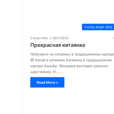
Funny Asian Girls
Asian Girls
26/11/2023
Прекрасная китаянка
Любуемся на китаянку в традиционном наряд
😻 Китай и китаянка Китаянка в традиционном
наряде Ханьфу. Женщина выглядит реально
царственно. И……
Read More »