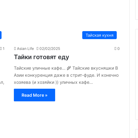
Тайская кухня
1
Asian Life
02/02/2025
0
Тайки готовят еду
Тайские уличные кафе… 🌾 Тайские вкусняшки В
Азии конкуренция даже в стрит-фуде. И конечно
л,
хозяева (и хозяйки )) уличных кафе…
Read More »