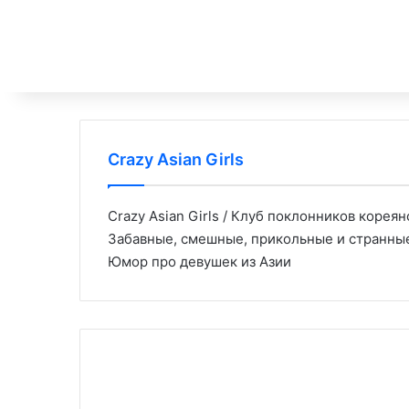
Crazy Asian Girls
Crazy Asian Girls / Клуб поклонников корея
Забавные, смешные, прикольные и странные
Юмор про девушек из Азии