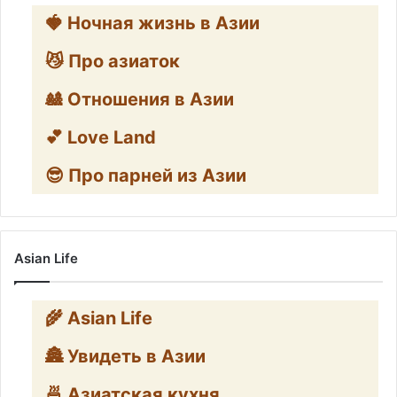
🍓 Ночная жизнь в Азии
😼 Про азиаток
🎎 Отношения в Азии
💕 Love Land
😎 Про парней из Азии
Asian Life
🌾 Asian Life
🏯 Увидеть в Азии
🍜 Азиатская кухня