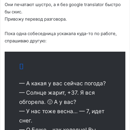
Они печатают шустро, а я без google translator быстро
бы скис.
Привожу перевод разговора.
Пока одна собеседница ускакала куда-то по работе,
спрашиваю другую:
— А какая у вас сейчас погода?
— Солнце жарит, +37. Я вся
обгорела. 🙁 А у вас?
— У нас тоже весна… — 7, идет
снег.
— О Боже… как холодно! Вы