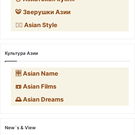
🐯 Зверушки Азии
🧛‍♂️ Asian Style
Культура Азии
🈸 Asian Name
📼 Asian Films
🌅 Asian Dreams
New`s & View