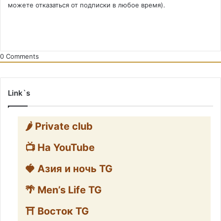
можете отказаться от подписки в любое время).
0
Comments
Link`s
🌶️ Private club
📺 На YouTube
🍓 Азия и ночь TG
🌴 Men’s Life TG
⛩️ Восток TG