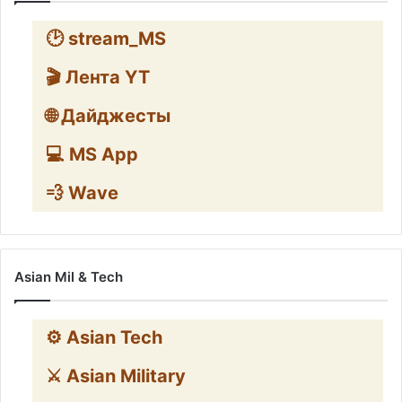
🕑 stream_MS
🎬 Лента YT
🌐 Дайджесты
💻 MS App
💨 Wave
Asian Mil & Tech
⚙️ Asian Tech
⚔️ Asian Military