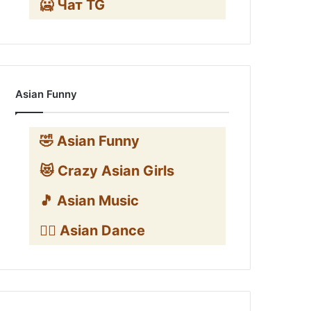
🥶 Чат TG
Asian Funny
🤣 Asian Funny
😻 Crazy Asian Girls
🎵 Asian Music
👯‍♀️ Asian Dance