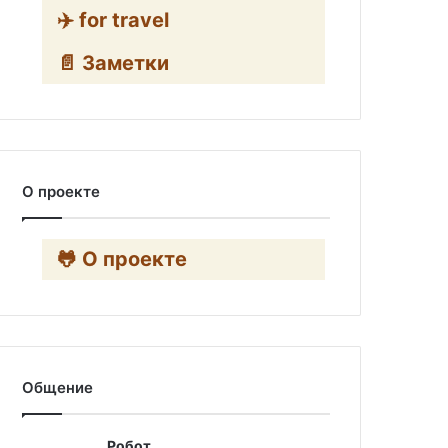
✈️ for travel
📄 Заметки
О проекте
🐸 О проекте
Общение
Робот