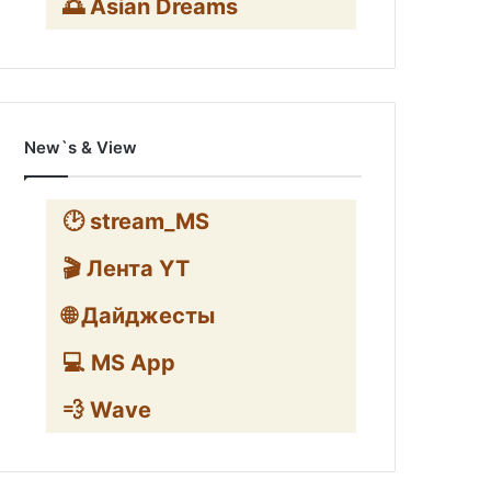
🌅 Asian Dreams
New`s & View
🕑 stream_MS
🎬 Лента YT
🌐 Дайджесты
💻 MS App
💨 Wave