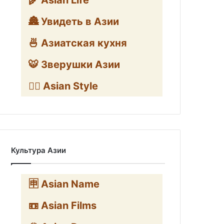
🌾 Asian Life
🏯 Увидеть в Азии
🍜 Азиатская кухня
🐯 Зверушки Азии
🧛‍♂️ Asian Style
Культура Азии
🈸 Asian Name
📼 Asian Films