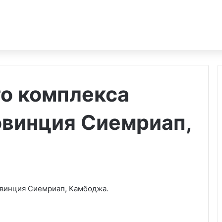
го комплекса
овинция Сиемриап,
овинция Сиемриап, Камбоджа.