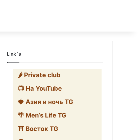
Link`s
🌶️ Private club
📺 На YouTube
🍓 Азия и ночь TG
🌴 Men’s Life TG
⛩️ Восток TG