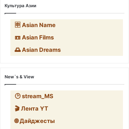
Культура Азии
🈸 Asian Name
📼 Asian Films
🌅 Asian Dreams
New`s & View
🕑 stream_MS
🎬 Лента YT
🌐 Дайджесты