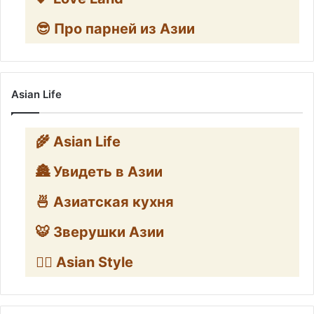
😎 Про парней из Азии
Asian Life
🌾 Asian Life
🏯 Увидеть в Азии
🍜 Азиатская кухня
🐯 Зверушки Азии
🧛‍♂️ Asian Style