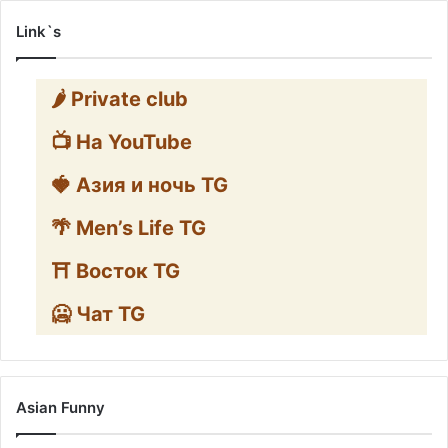
Link`s
🌶️ Private club
📺 На YouTube
🍓 Азия и ночь TG
🌴 Men’s Life TG
⛩️ Восток TG
🥶 Чат TG
Asian Funny