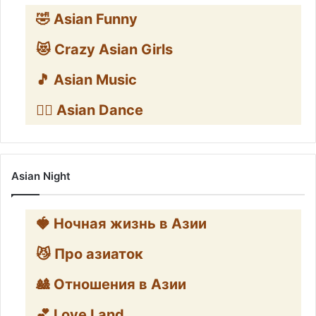
🤣 Asian Funny
😻 Crazy Asian Girls
🎵 Asian Music
👯‍♀️ Asian Dance
Asian Night
🍓 Ночная жизнь в Азии
😼 Про азиаток
🎎 Отношения в Азии
💕 Love Land