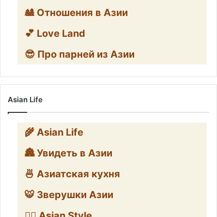
🎎 Отношения в Азии
💕 Love Land
😎 Про парней из Азии
Asian Life
🌾 Asian Life
🏯 Увидеть в Азии
🍜 Азиатская кухня
🐯 Зверушки Азии
🧛‍♂️ Asian Style