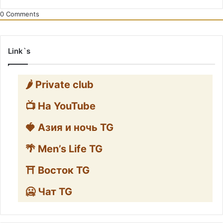
0
Comments
Link`s
🌶️ Private club
📺 На YouTube
🍓 Азия и ночь TG
🌴 Men’s Life TG
⛩️ Восток TG
🥶 Чат TG