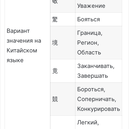
敬
Уважение
驚
Бояться
Вариант
Граница,
значения на
境
Регион,
Китайском
Область
языке
Заканчивать,
竟
Завершать
Бороться,
競
Соперничать,
Конкурировать
Легкий,