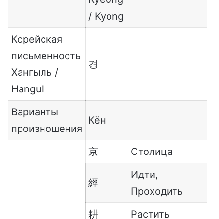
/ Kyong
Корейская
письменность
경
Хангыль /
Hangul
Варианты
Кён
произношения
京
Столица
Идти,
經
Проходить
耕
Растить