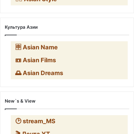
Культура Азии
🈸 Asian Name
📼 Asian Films
🌅 Asian Dreams
New`s & View
🕑 stream_MS
🎬 Лента YT