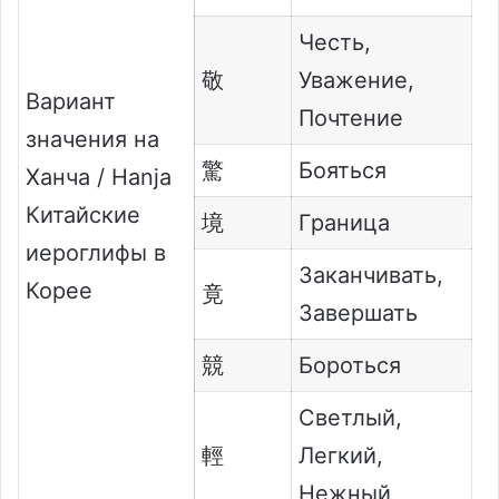
Честь,
敬
Уважение,
Вариант
Почтение
значения на
驚
Бояться
Ханча / Hanja
Китайские
境
Граница
иероглифы в
Заканчивать,
Корее
竟
Завершать
競
Бороться
Светлый,
輕
Легкий,
Нежный