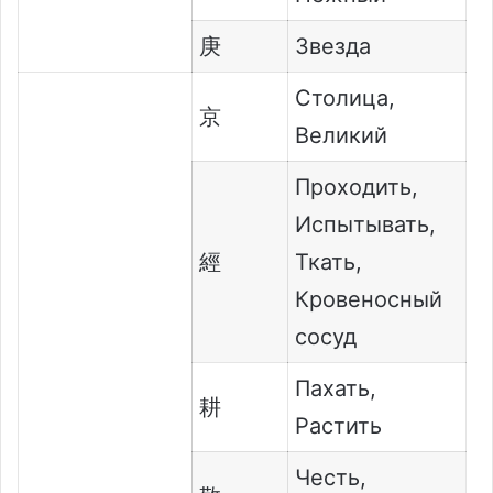
庚
Звезда
Столица,
京
Великий
Проходить,
Испытывать,
經
Ткать,
Кровеносный
сосуд
Пахать,
耕
Растить
Честь,