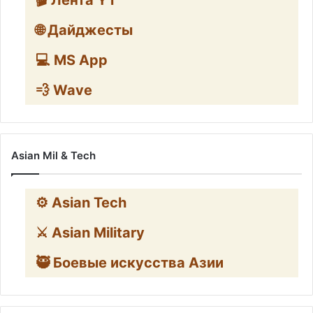
🌐 Дайджесты
💻 MS App
💨 Wave
Asian Mil & Tech
⚙️ Asian Tech
⚔️ Asian Military
🥷 Боевые искусства Азии