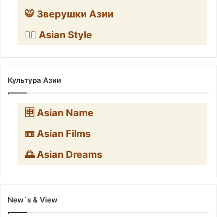
🐯 Зверушки Азии
🧛‍♂️ Asian Style
Культура Азии
🈸 Asian Name
📼 Asian Films
🌅 Asian Dreams
New`s & View