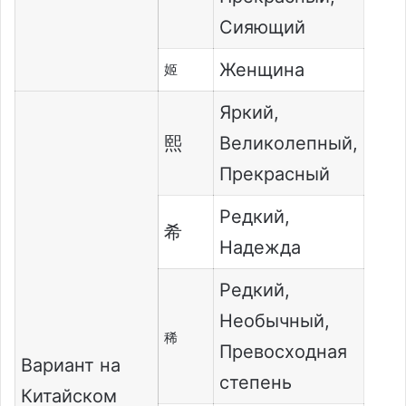
Сияющий
Женщина
姬
Яркий,
熙
Великолепный,
Прекрасный
Редкий,
希
Надежда
Редкий,
Необычный,
稀
Превосходная
Вариант на
степень
Китайском