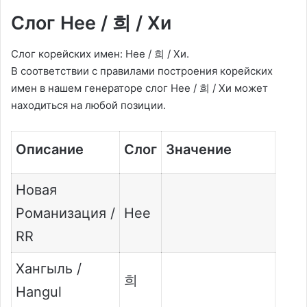
Слог Hee / 희 / Хи
Слог корейских имен: Hee / 희 / Хи.
В соответствии с правилами построения корейских
имен в нашем генераторе слог Hee / 희 / Хи может
находиться на любой позиции.
Описание
Слог
Значение
Новая
Романизация /
Hee
RR
Хангыль /
희
Hangul