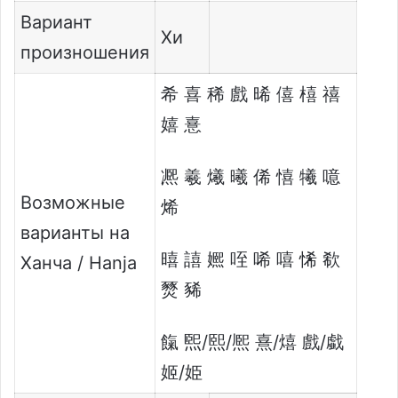
Вариант
Хи
произношения
希 喜 稀 戲 晞 僖 橲 禧
嬉 憙
凞 羲 爔 曦 俙 憘 犧 噫
Возможные
烯
варианты на
暿 譆 㜯 咥 唏 嘻 悕 欷
Ханча / Hanja
燹 豨
餼 煕/熙/熈 熹/熺 戲/戱
姬/姫