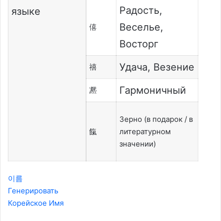
Радость,
языке
Веселье,
僖
Восторг
Удача, Везение
禧
Гармоничный
凞
Зерно (в подарок / в
餼
литературном
значении)
이름
Генерировать
Корейское Имя