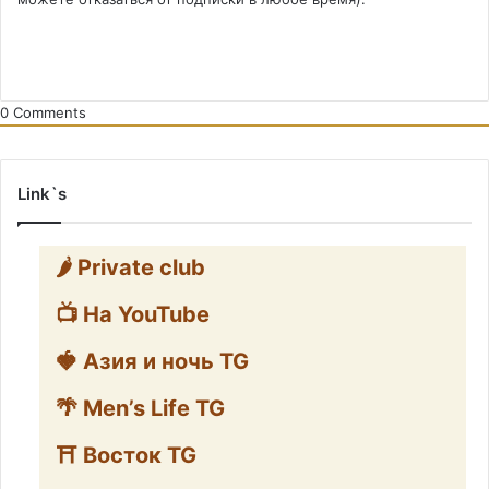
0
Comments
Link`s
🌶️ Private club
📺 На YouTube
🍓 Азия и ночь TG
🌴 Men’s Life TG
⛩️ Восток TG