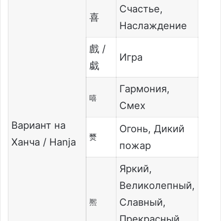
Счастье,
喜
Наслаждение
戲 /
Игра
戱
Гармония,
嘻
Смех
Вариант на
Огонь, Дикий
燹
Ханча / Hanja
пожар
Яркий,
Великолепный,
Славный,
熈
Прекрасный,