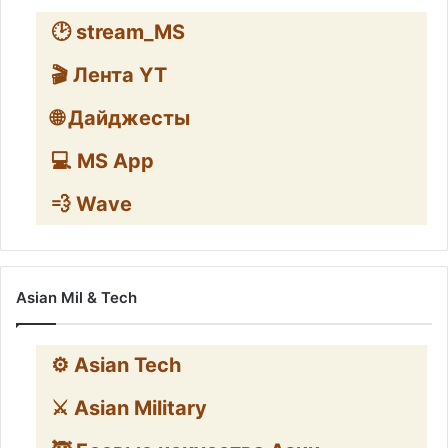
🕑 stream_MS
🎬 Лента YT
🌐 Дайджесты
💻 MS App
💨 Wave
Asian Mil & Tech
⚙️ Asian Tech
⚔️ Asian Military