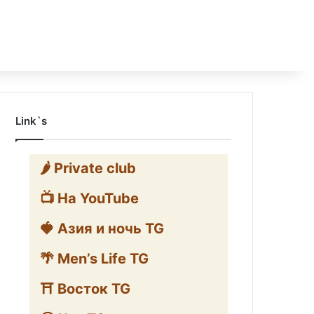
Link`s
🌶️ Private club
📺 На YouTube
🍓 Азия и ночь TG
🌴 Men’s Life TG
⛩️ Восток TG