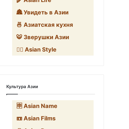
🌾 Asian Life
🏯 Увидеть в Азии
🍜 Азиатская кухня
🐯 Зверушки Азии
🧛‍♂️ Asian Style
Культура Азии
🈸 Asian Name
📼 Asian Films