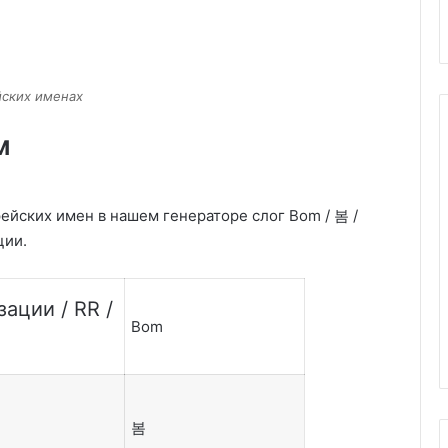
йских именах
м
ейских имен в нашем генераторе слог Bom / 봄 /
ции.
ации / RR /
Bom
봄