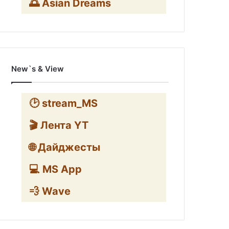
🌅 Asian Dreams
New`s & View
🕑 stream_MS
🎬 Лента YT
🌐 Дайджесты
💻 MS App
💨 Wave