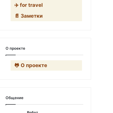
✈️ for travel
📄 Заметки
О проекте
🐸 О проекте
Общение
Робот