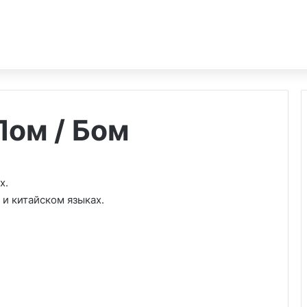
Пом / Бом
х.
и китайском языках.