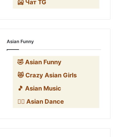
🥶 Чат TG
Asian Funny
🤣 Asian Funny
😻 Crazy Asian Girls
🎵 Asian Music
👯‍♀️ Asian Dance