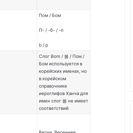
Пом / Бом
П- / -б- / -п
b / p
Слог Bom / 봄 / Пом /
Бом используется в
корейских именах, но
в корейском
справочнике
иероглифов Ханча для
имен слог 봄 не имеет
соответствий
Весна, Весеннее