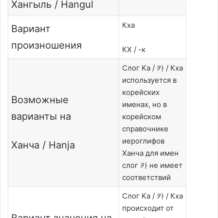
Хангыль / Hangul
Кха
Вариант
произношения
КХ / -к
Слог Ka / 카 / Кха
используется в
корейских
Возможные
именах, но в
варианты на
корейском
справочнике
иероглифов
Ханча / Hanja
Ханча для имен
слог 카 не имеет
соответствий
Слог Ka / 카 / Кха
происходит от
Вариант значения на