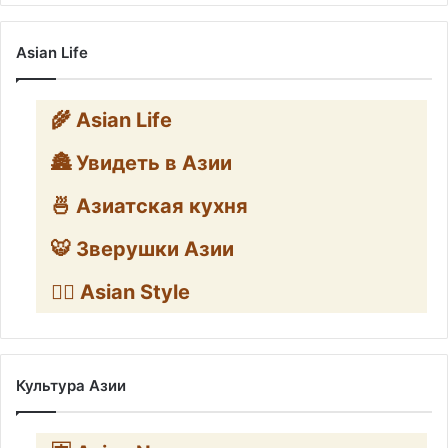
Asian Life
🌾 Asian Life
🏯 Увидеть в Азии
🍜 Азиатская кухня
🐯 Зверушки Азии
🧛‍♂️ Asian Style
Культура Азии