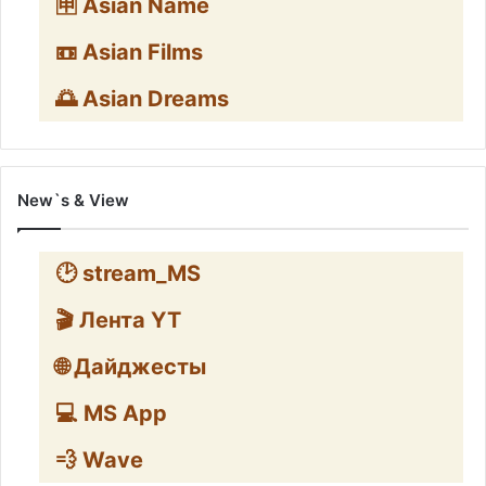
🈸 Asian Name
📼 Asian Films
🌅 Asian Dreams
New`s & View
🕑 stream_MS
🎬 Лента YT
🌐 Дайджесты
💻 MS App
💨 Wave