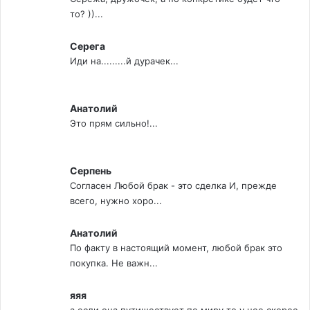
то? ))...
Серега
Иди на.........й дурачек...
Анатолий
Это прям сильно!...
Серпень
Согласен Любой брак - это сделка И, прежде
всего, нужно хоро...
Анатолий
По факту в настоящий момент, любой брак это
покупка. Не важн...
яяя
а если она путишествует по миру то у нее скорее