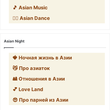
🎵 Asian Music
👯‍♀️ Asian Dance
Asian Night
🍓 Ночная жизнь в Азии
😼 Про азиаток
🎎 Отношения в Азии
💕 Love Land
😎 Про парней из Азии