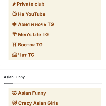
🌶️ Private club
📺 На YouTube
🍓 Азия и ночь TG
🌴 Men’s Life TG
⛩️ Восток TG
🥶 Чат TG
Asian Funny
🤣 Asian Funny
😻 Crazy Asian Girls