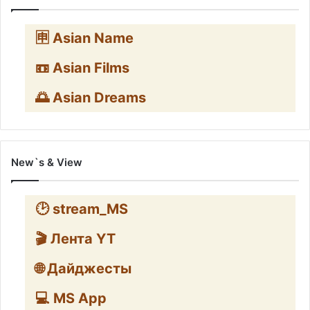
🈸 Asian Name
📼 Asian Films
🌅 Asian Dreams
New`s & View
🕑 stream_MS
🎬 Лента YT
🌐 Дайджесты
💻 MS App