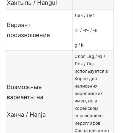
Хангыль / Hangul
Лек / Лег
Вариант
К- / -г- / -к
произношения
g / k
Слог Leg / 렉 /
Лек / Лег
используется в
Корее для
написания
Возможные
европейских
варианты на
имен, но в
корейском
Ханча / Hanja
справочнике
иероглифов
Ханча для имен