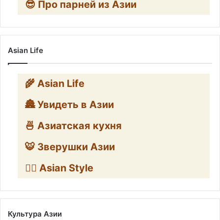
😎 Про парней из Азии
Asian Life
🌾 Asian Life
🏯 Увидеть в Азии
🍜 Азиатская кухня
🐯 Зверушки Азии
🧛‍♂️ Asian Style
Культура Азии