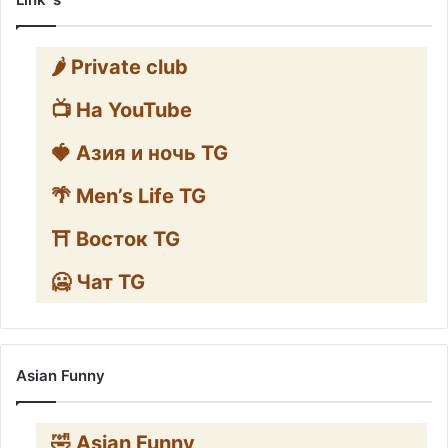
🌶️ Private club
📺 На YouTube
🍓 Азия и ночь TG
🌴 Men’s Life TG
⛩️ Восток TG
🥶 Чат TG
Asian Funny
🤣 Asian Funny