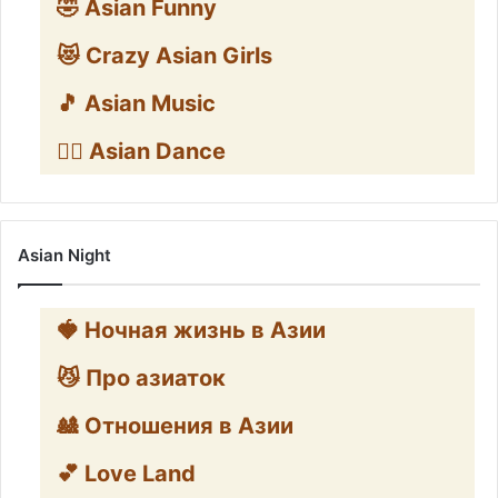
🤣 Asian Funny
😻 Crazy Asian Girls
🎵 Asian Music
👯‍♀️ Asian Dance
Asian Night
🍓 Ночная жизнь в Азии
😼 Про азиаток
🎎 Отношения в Азии
💕 Love Land