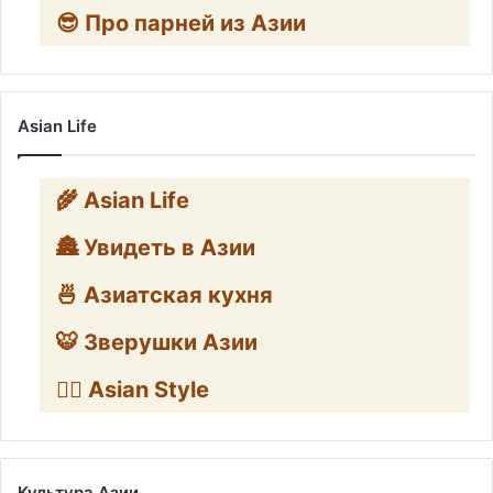
😎 Про парней из Азии
Asian Life
🌾 Asian Life
🏯 Увидеть в Азии
🍜 Азиатская кухня
🐯 Зверушки Азии
🧛‍♂️ Asian Style
Культура Азии