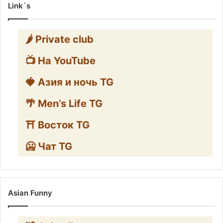
Link`s
🌶️ Private club
📺 На YouTube
🍓 Азия и ночь TG
🌴 Men’s Life TG
⛩️ Восток TG
🥶 Чат TG
Asian Funny