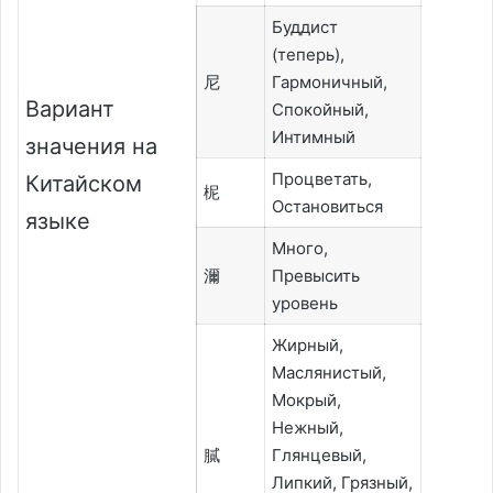
Буддист
(теперь),
尼
Гармоничный,
Вариант
Спокойный,
Интимный
значения на
Процветать,
Китайском
柅
Остановиться
языке
Много,
濔
Превысить
уровень
Жирный,
Маслянистый,
Мокрый,
Нежный,
膩
Глянцевый,
Липкий, Грязный,