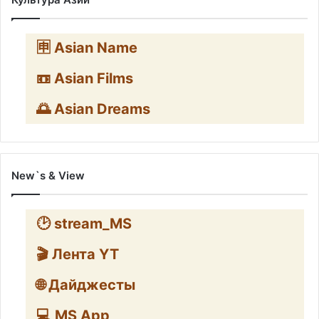
🈸 Asian Name
📼 Asian Films
🌅 Asian Dreams
New`s & View
🕑 stream_MS
🎬 Лента YT
🌐 Дайджесты
💻 MS App