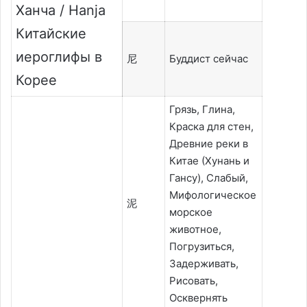
Ханча / Hanja
Китайские
иероглифы в
尼
Буддист сейчас
Корее
Грязь, Глина,
Краска для стен,
Древние реки в
Китае (Хунань и
Гансу), Слабый,
Мифологическое
泥
морское
животное,
Погрузиться,
Задерживать,
Рисовать,
Осквернять