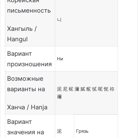
письменность
니
Хангыль /
Hangul
Вариант
Ни
произношения
Возможные
варианты на
泥 尼 柅 濔 膩 馜 㦐 呢 怩 祢
禰
Ханча / Hanja
Вариант
泥
Грязь
значения на