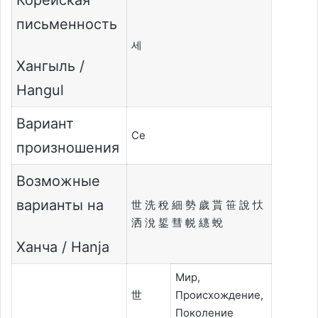
письменность
세
Хангыль /
Hangul
Вариант
Се
произношения
Возможные
варианты на
世 洗 稅 細 勢 歲 貰 笹 說 忕
洒 涗 銴 彗 帨 繐 蛻
Ханча / Hanja
Мир,
世
Происхождение,
Поколение