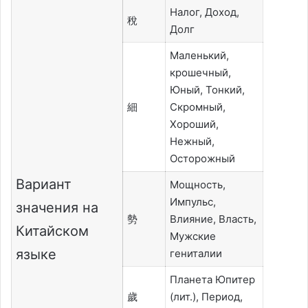
Налог, Доход,
稅
Долг
Маленький,
крошечный,
Юный, Тонкий,
細
Скромный,
Хороший,
Нежный,
Осторожный
Вариант
Мощность,
Импульс,
значения на
勢
Влияние, Власть,
Китайском
Мужские
языке
гениталии
Планета Юпитер
歲
(лит.), Период,