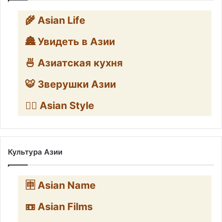
🌾 Asian Life
🏯 Увидеть в Азии
🍜 Азиатская кухня
🐯 Зверушки Азии
🧛‍♂️ Asian Style
Культура Азии
🈸 Asian Name
📼 Asian Films