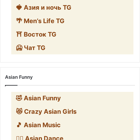
🍓 Азия и ночь TG
🌴 Men’s Life TG
⛩️ Восток TG
🥶 Чат TG
Asian Funny
🤣 Asian Funny
😻 Crazy Asian Girls
🎵 Asian Music
👯‍♀️ Asian Dance