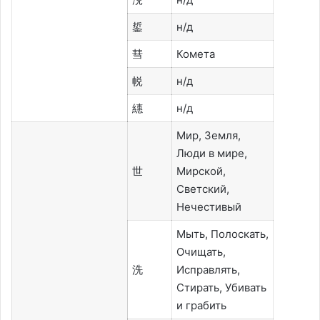
銴
н/д
彗
Комета
帨
н/д
繐
н/д
Мир, Земля,
Люди в мире,
世
Мирской,
Светский,
Нечестивый
Мыть, Полоскать,
Очищать,
洗
Исправлять,
Стирать, Убивать
и грабить