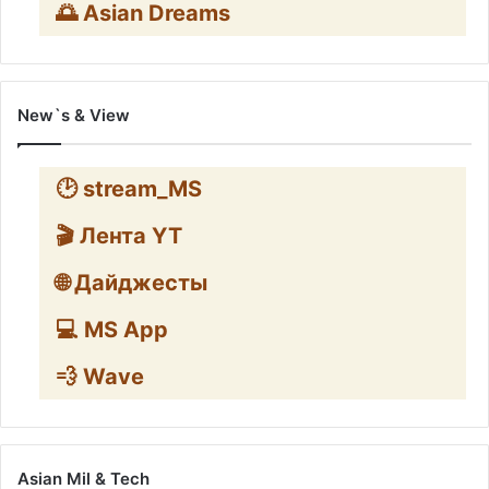
🌅 Asian Dreams
New`s & View
🕑 stream_MS
🎬 Лента YT
🌐 Дайджесты
💻 MS App
💨 Wave
Asian Mil & Tech