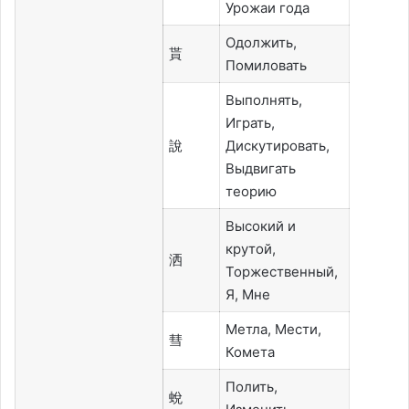
Урожаи года
Одолжить,
貰
Помиловать
Выполнять,
Играть,
說
Дискутировать,
Выдвигать
теорию
Высокий и
крутой,
洒
Торжественный,
Я, Мне
Метла, Мести,
彗
Комета
Полить,
蛻