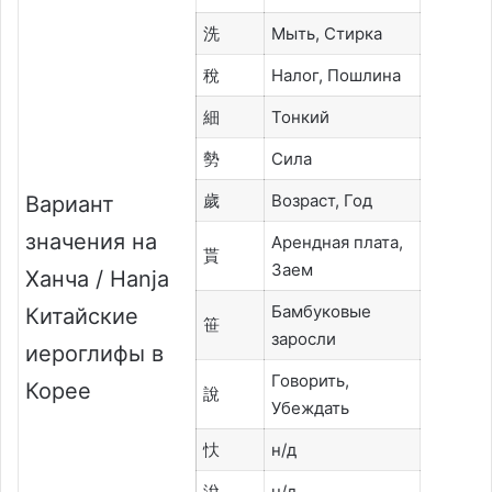
洗
Мыть, Стирка
稅
Налог, Пошлина
細
Тонкий
勢
Сила
歲
Возраст, Год
Вариант
значения на
Арендная плата,
貰
Заем
Ханча / Hanja
Бамбуковые
Китайские
笹
заросли
иероглифы в
Говорить,
Корее
說
Убеждать
忕
н/д
涗
н/д