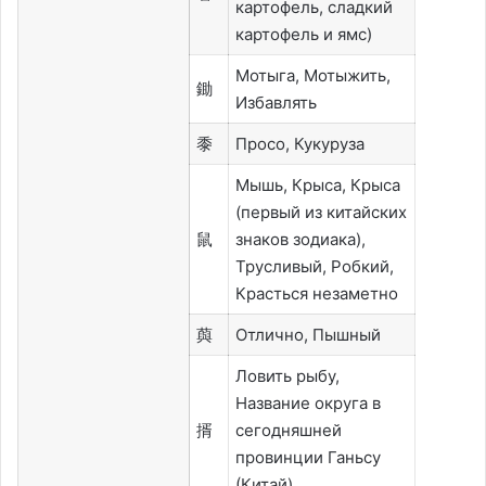
картофель, сладкий
картофель и ямс)
Мотыга, Мотыжить,
鋤
Избавлять
黍
Просо, Кукуруза
Мышь, Крыса, Крыса
(первый из китайских
鼠
знаков зодиака),
Трусливый, Робкий,
Красться незаметно
藇
Отлично, Пышный
Ловить рыбу,
Название округа в
揟
сегодняшней
провинции Ганьсу
(Китай)