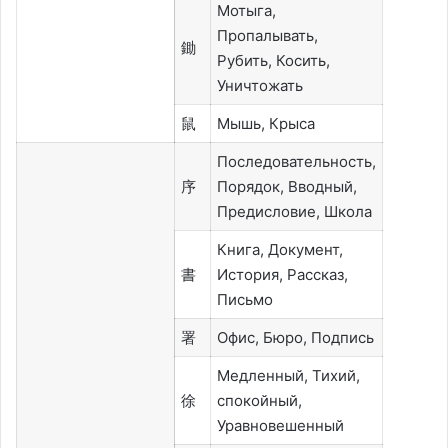
Мотыга,
Пропалывать,
鋤
Рубить, Косить,
Уничтожать
鼠
Мышь, Крыса
Последовательность,
序
Порядок, Вводный,
Предисловие, Школа
Книга, Документ,
書
История, Рассказ,
Письмо
署
Офис, Бюро, Подпись
Медленный, Тихий,
徐
спокойный,
Уравновешенный