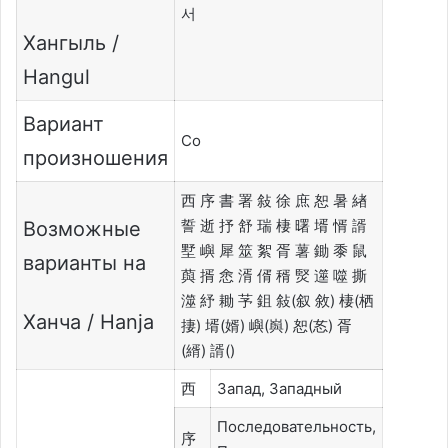
서
Хангыль /
Hangul
Вариант
Со
произношения
西 序 書 署 敍 徐 庶 恕 暑 緖
誓 逝 抒 舒 瑞 棲 曙 壻 㥠 諝
Возможные
墅 嶼 犀 筮 絮 胥 薯 鋤 黍 鼠
варианты на
藇 揟 悆 湑 偦 稰 㷂 遾 噬 撕
澨 紓 耡 芧 鉏 敍(叙 敘) 棲(栖
Ханча / Hanja
捿) 壻(婿) 嶼(㠘) 恕(㣽) 胥
(縃) 諝()
西
Запад, Западный
Последовательность,
序