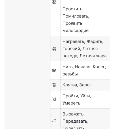
恕
Простить,
Помиловать,
Проявить
милосердие
Нагревать, Жарить,
暑
Горячий, Летняя
погода, Летняя жара
Нить, Начало, Конец
緖
резьбы
誓
Клятва, Залог
Пройти, Уйти,
逝
Умереть
Выражать,
抒
Передавать,
Облегчать