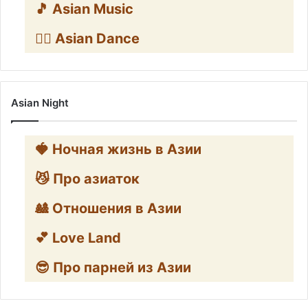
🎵 Asian Music
👯‍♀️ Asian Dance
Asian Night
🍓 Ночная жизнь в Азии
😼 Про азиаток
🎎 Отношения в Азии
💕 Love Land
😎 Про парней из Азии