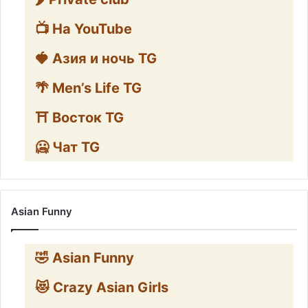
📺 На YouTube
🍓 Азия и ночь TG
🌴 Men’s Life TG
⛩️ Восток TG
🥶 Чат TG
Asian Funny
🤣 Asian Funny
😻 Crazy Asian Girls