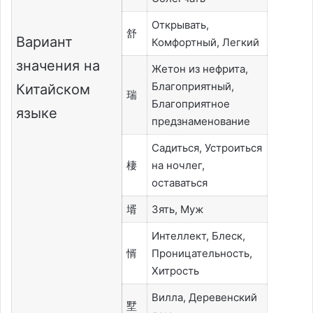
Открывать,
舒
Вариант
Комфортный, Легкий
значения на
Жетон из нефрита,
Благоприятный,
Китайском
瑞
Благоприятное
языке
предзнаменование
Садиться, Устроиться
棲
на ночлег,
оставаться
壻
Зять, Муж
Интеллект, Блеск,
㥠
Проницательность,
Хитрость
Вилла, Деревенский
墅