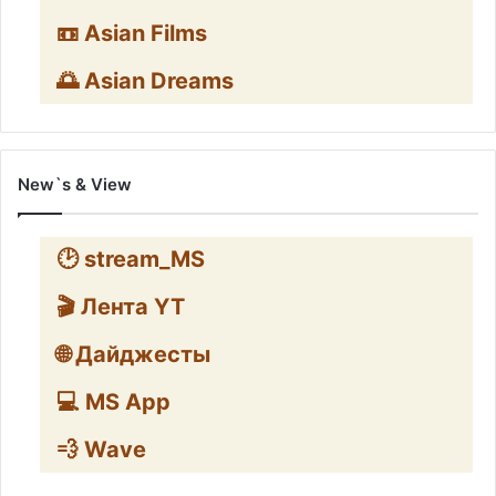
📼 Asian Films
🌅 Asian Dreams
New`s & View
🕑 stream_MS
🎬 Лента YT
🌐 Дайджесты
💻 MS App
💨 Wave