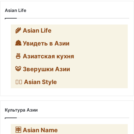
Asian Life
🌾 Asian Life
🏯 Увидеть в Азии
🍜 Азиатская кухня
🐯 Зверушки Азии
🧛‍♂️ Asian Style
Культура Азии
🈸 Asian Name