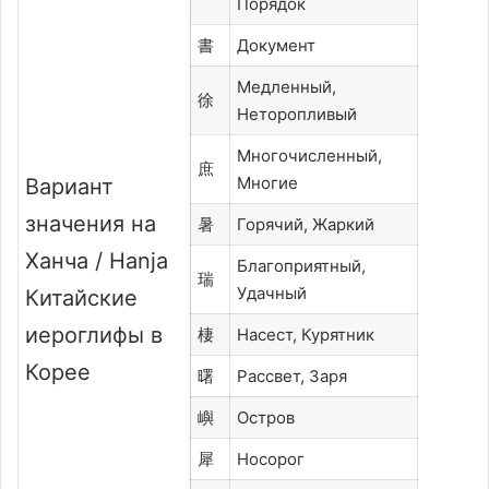
Порядок
書
Документ
Медленный,
徐
Неторопливый
Многочисленный,
庶
Многие
Вариант
значения на
暑
Горячий, Жаркий
Ханча / Hanja
Благоприятный,
瑞
Удачный
Китайские
иероглифы в
棲
Насест, Курятник
Корее
曙
Рассвет, Заря
嶼
Остров
犀
Носорог