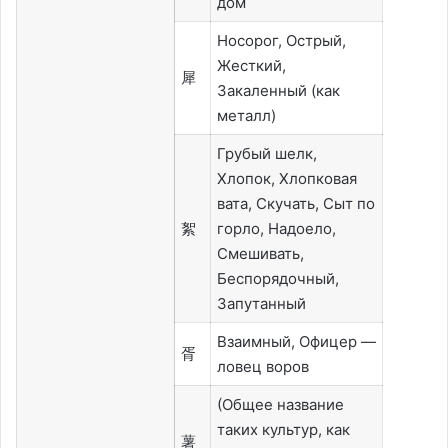
дом
Носорог, Острый,
Жесткий,
犀
Закаленный (как
металл)
Грубый шелк,
Хлопок, Хлопковая
вата, Скучать, Сыт по
絮
горло, Надоело,
Смешивать,
Беспорядочный,
Запутанный
Взаимный, Офицер —
胥
ловец воров
(Общее название
таких культур, как
薯