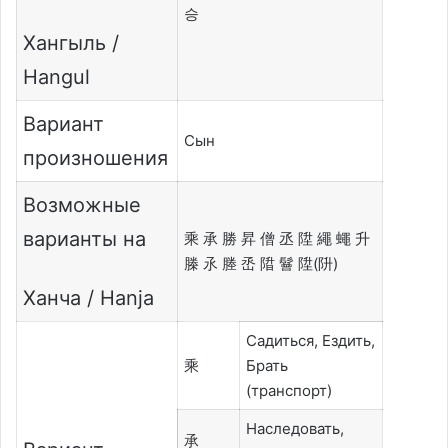
승
Хангыль /
Hangul
Вариант
Сын
произношения
Возможные
варианты на
乘 承 勝 昇 僧 丞 陞 繩 蠅 升
榺 氶 塍 㞼 陹 鬙 陞(阩)
Ханча / Hanja
Садиться, Ездить,
乘
Брать
(транспорт)
Наследовать,
承