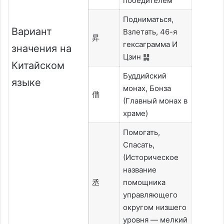
победителем
Подниматься,
Вариант
Взлетать,
46-я
昇
гексаграмма И
значения на
Цзин ䷭
Китайском
Буддийский
языке
монах, Бонза
僧
(Главный монах в
храме)
Помогать,
Спасать,
(Историческое
название
丞
помощника
управляющего
округом низшего
уровня — мелкий