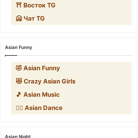
⛩️ Восток TG
🥶 Чат TG
Asian Funny
🤣 Asian Funny
😻 Crazy Asian Girls
🎵 Asian Music
👯‍♀️ Asian Dance
Asian Night