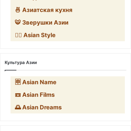
🍜 Азиатская кухня
🐯 Зверушки Азии
🧛‍♂️ Asian Style
Культура Азии
🈸 Asian Name
📼 Asian Films
🌅 Asian Dreams