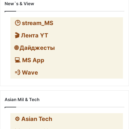
New`s & View
🕑 stream_MS
🎬 Лента YT
🌐 Дайджесты
💻 MS App
💨 Wave
Asian Mil & Tech
⚙️ Asian Tech