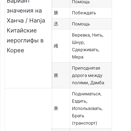
Вариант
Помощь
значения на
勝
Побеждать
Ханча / Hanja
丞
Помощь
Китайские
Веревка, Нить,
иероглифы в
Шнур,
繩
Корее
Сдерживать,
Мера
Приподнятая
塍
дорога между
полями, Дамба
Подниматься,
Ездить,
乘
Использовать,
Брать
(транспорт)