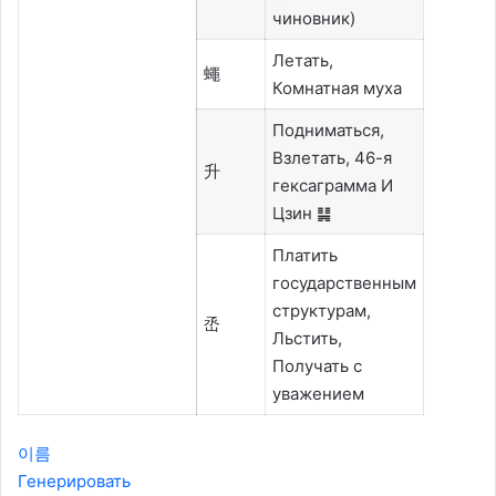
чиновник)
Летать,
蠅
Комнатная муха
Подниматься,
Взлетать,
46-я
升
гексаграмма И
Цзин ䷭
Платить
государственным
структурам,
㞼
Льстить,
Получать с
уважением
이름
Генерировать