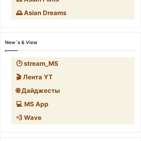
🌅 Asian Dreams
New`s & View
🕑 stream_MS
🎬 Лента YT
🌐 Дайджесты
💻 MS App
💨 Wave