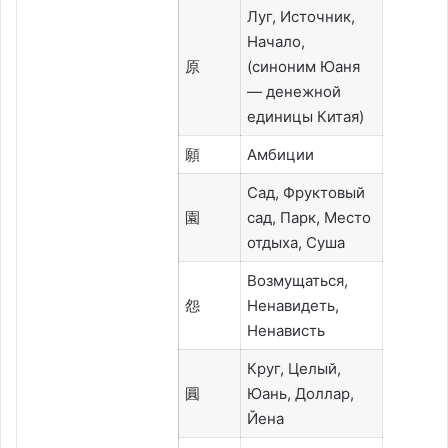
Луг, Источник,
Начало,
原
(синоним Юаня
— денежной
единицы Китая)
願
Амбиции
Сад, Фруктовый
園
сад, Парк, Место
отдыха, Суша
Возмущаться,
怨
Ненавидеть,
Ненависть
Круг, Целый,
圓
Юань, Доллар,
Йена