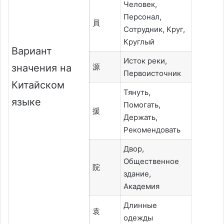
Человек,
Персонал,
員
Сотрудник, Круг,
Круглый
Вариант
Исток реки,
значения на
源
Первоисточник
Китайском
Тянуть,
языке
Помогать,
援
Держать,
Рекомендовать
Двор,
Общественное
院
здание,
Академия
Длинные
袁
одежды