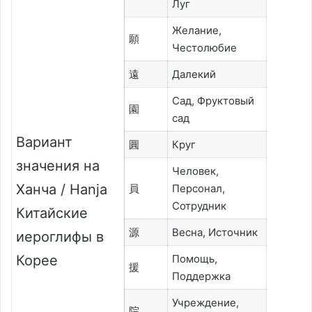
Луг
Желание,
願
Честолюбие
遠
Далекий
Сад, Фруктовый
園
сад
Вариант
圓
Круг
значения на
Человек,
Ханча / Hanja
員
Персонал,
Сотрудник
Китайские
源
Весна, Источник
иероглифы в
Корее
Помощь,
援
Поддержка
Учреждение,
院