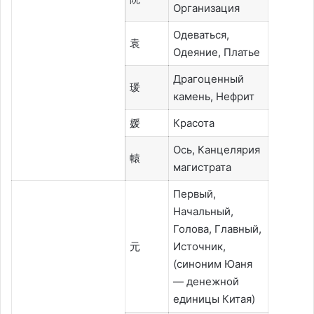
Организация
Одеваться,
袁
Одеяние, Платье
Драгоценный
瑗
камень, Нефрит
媛
Красота
Ось, Канцелярия
轅
магистрата
Первый,
Начальный,
Голова, Главный,
元
Источник,
(синоним Юаня
— денежной
единицы Китая)