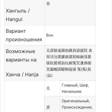
원
Хангыль /
Hangul
Вариант
Вон
произношения
元原願遠園怨圓員源援院 袁
Возможные
垣洹沅瑗媛嫄愿苑轅婉湲爰
варианты на
猿阮鴛褑朊杬鋺冤笎邍倇楥
芫薗蜿謜騵鵷黿猨 冤(寃)員
Ханча / Hanja
(貟)
Главный, Шеф,
元
Начальник
Оригинальный,
原
Происхождение,