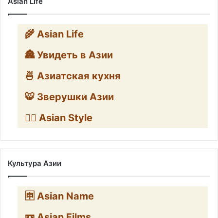
Asian Life
🌾 Asian Life
🏯 Увидеть в Азии
🍜 Азиатская кухня
🐯 Зверушки Азии
🧛‍♂️ Asian Style
Культура Азии
🈸 Asian Name
📼 Asian Films