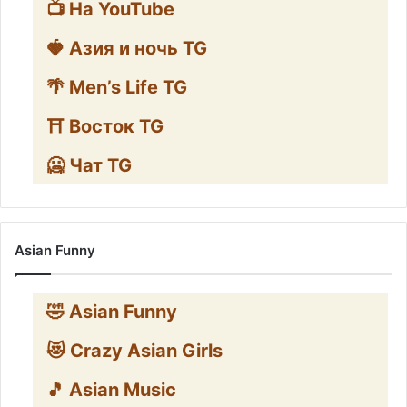
📺 На YouTube
🍓 Азия и ночь TG
🌴 Men’s Life TG
⛩️ Восток TG
🥶 Чат TG
Asian Funny
🤣 Asian Funny
😻 Crazy Asian Girls
🎵 Asian Music