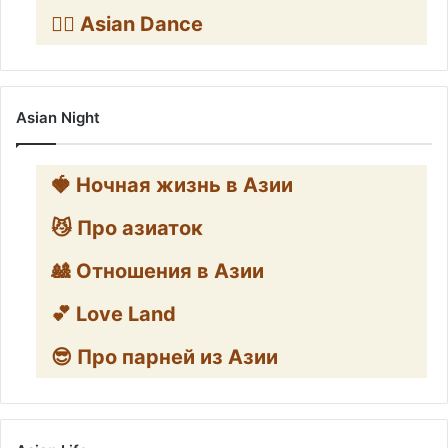
👯‍♀️ Asian Dance
Asian Night
🍓 Ночная жизнь в Азии
😼 Про азиаток
🎎 Отношения в Азии
💕 Love Land
😎 Про парней из Азии