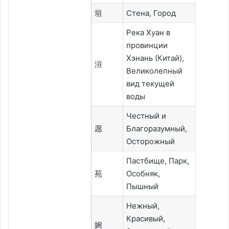
垣
Стена, Город
Река Хуан в
провинции
Хэнань (Китай),
洹
Великолепный
вид текущей
воды
Честный и
愿
Благоразумный,
Осторожный
Пастбище, Парк,
苑
Особняк,
Пышный
Нежный,
Красивый,
婉