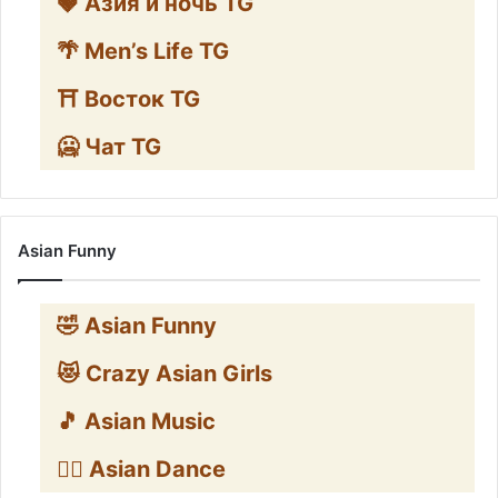
🍓 Азия и ночь TG
🌴 Men’s Life TG
⛩️ Восток TG
🥶 Чат TG
Asian Funny
🤣 Asian Funny
😻 Crazy Asian Girls
🎵 Asian Music
👯‍♀️ Asian Dance