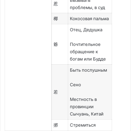
Вызывать
惹
проблемы, в суд
椰
Кокосовая пальма
Отец, Дедушка
爺
Почтительное
обращение к
богам или Будде
Быть послушным
Сено
若
Местность в
провинции
Сычуань, Китай
捓
Стремиться