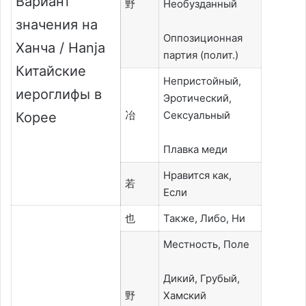
Вариант
野
Необузданный
значения на
Оппозиционная
Ханча / Hanja
партия (полит.)
Китайские
Непристойный,
иероглифы в
Эротический,
冶
Сексуальный
Корее
Плавка меди
Нравится как,
若
Если
也
Также, Либо, Ни
Местность, Поле
Дикий, Грубый,
野
Хамский