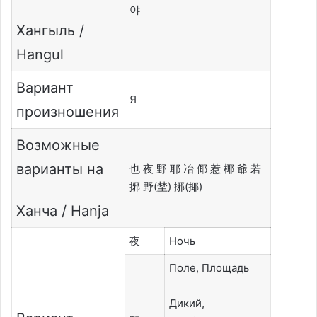
야
Хангыль /
Hangul
Вариант
Я
произношения
Возможные
варианты на
也 夜 野 耶 冶 倻 惹 椰 爺 若
捓 野(埜) 捓(揶)
Ханча / Hanja
夜
Ночь
Поле, Площадь
Дикий,