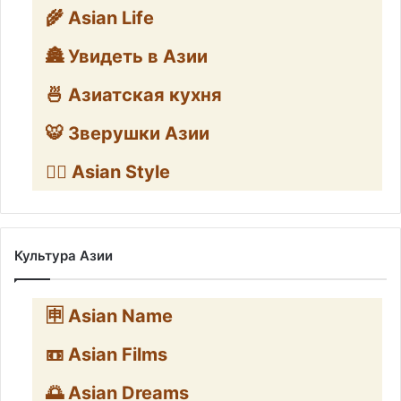
🌾 Asian Life
🏯 Увидеть в Азии
🍜 Азиатская кухня
🐯 Зверушки Азии
🧛‍♂️ Asian Style
Культура Азии
🈸 Asian Name
📼 Asian Films
🌅 Asian Dreams