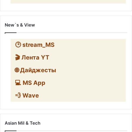
New`s & View
🕑 stream_MS
🎬 Лента YT
🌐 Дайджесты
💻 MS App
💨 Wave
Asian Mil & Tech