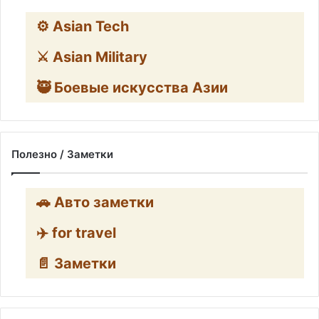
⚙️ Asian Tech
⚔️ Asian Military
🥷 Боевые искусства Азии
Полезно / Заметки
🚗 Авто заметки
✈️ for travel
📄 Заметки