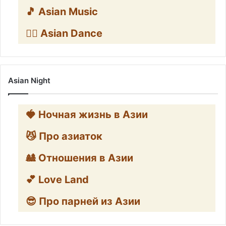
🎵 Asian Music
👯‍♀️ Asian Dance
Asian Night
🍓 Ночная жизнь в Азии
😼 Про азиаток
🎎 Отношения в Азии
💕 Love Land
😎 Про парней из Азии