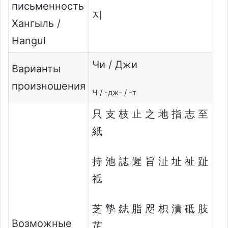
письменность
지
Хангыль /
Hangul
Чи / Джи
Варианты
произношения
Ч / -дж- / -т
只 支 枝 止 之 地 指 志 至
紙
持 池 誌 遲 旨 沚 址 祉 趾
祗
芝 摯 鋕 脂 咫 枳 漬 砥 肢
Возможные
芷