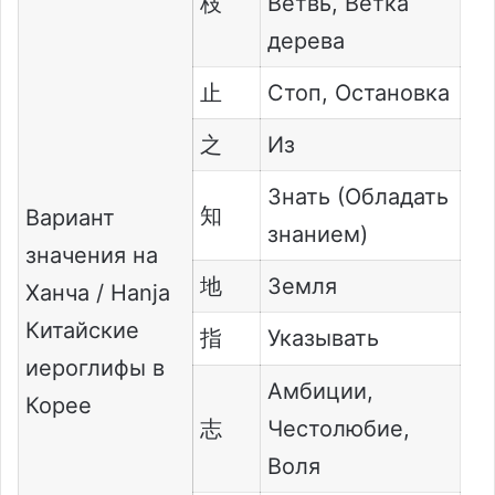
枝
Ветвь, Ветка
дерева
止
Стоп, Остановка
之
Из
Знать (Обладать
知
Вариант
знанием)
значения на
地
Земля
Ханча / Hanja
Китайские
指
Указывать
иероглифы в
Амбиции,
Корее
志
Честолюбие,
Воля