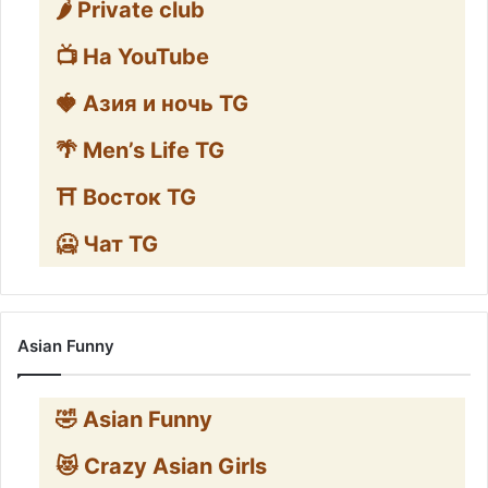
🌶️ Private club
📺 На YouTube
🍓 Азия и ночь TG
🌴 Men’s Life TG
⛩️ Восток TG
🥶 Чат TG
Asian Funny
🤣 Asian Funny
😻 Crazy Asian Girls