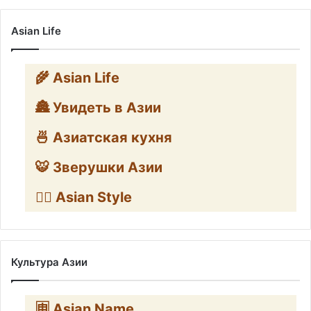
Asian Life
🌾 Asian Life
🏯 Увидеть в Азии
🍜 Азиатская кухня
🐯 Зверушки Азии
🧛‍♂️ Asian Style
Культура Азии
🈸 Asian Name