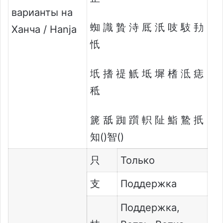
варианты на
蜘 識 贄 洔 厎 汦 吱 馶 劧
Ханча / Hanja
忯
坁 搘 禔 觗 坻 墀 榰 泜 痣
秪
篪 舐 踟 躓 軹 阯 鮨 鷙 扺
知()智()
只
Только
支
Поддержка
Поддержка,