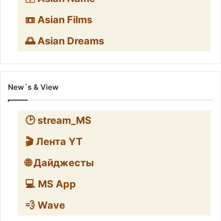
📼 Asian Films
🌅 Asian Dreams
New`s & View
🕑 stream_MS
🎬 Лента YT
🌐 Дайджесты
💻 MS App
💨 Wave