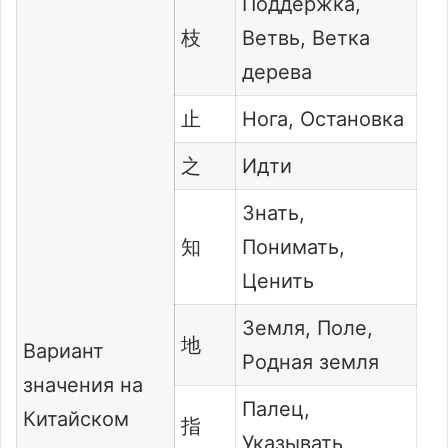
Поддержка,
枝
Ветвь, Ветка
дерева
止
Нога, Остановка
之
Идти
Знать,
知
Понимать,
Ценить
Земля, Поле,
地
Вариант
Родная земля
значения на
Палец,
Китайском
指
Указывать