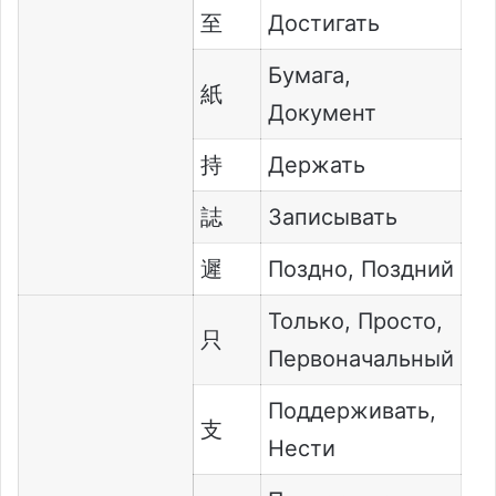
至
Достигать
Бумага,
紙
Документ
持
Держать
誌
Записывать
遲
Поздно, Поздний
Только, Просто,
只
Первоначальный
Поддерживать,
支
Нести