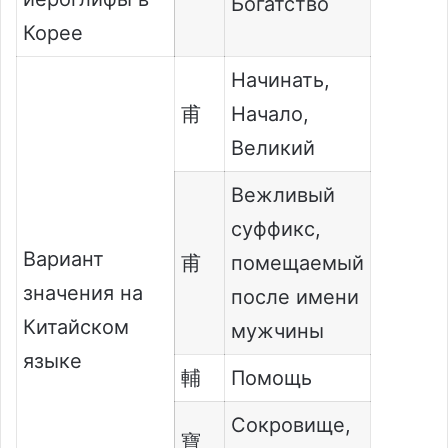
Богатство
Корее
Начинать,
甫
Начало,
Великий
Вежливый
суффикс,
Вариант
甫
помещаемый
значения на
после имени
Китайском
мужчины
языке
輔
Помощь
Сокровище,
寶