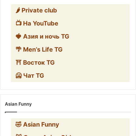
🌶️ Private club
📺 На YouTube
🍓 Азия и ночь TG
🌴 Men’s Life TG
⛩️ Восток TG
🥶 Чат TG
Asian Funny
🤣 Asian Funny