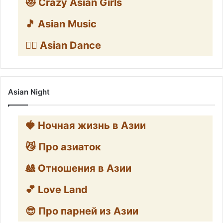
😻 Crazy Asian Girls
🎵 Asian Music
👯‍♀️ Asian Dance
Asian Night
🍓 Ночная жизнь в Азии
😼 Про азиаток
🎎 Отношения в Азии
💕 Love Land
😎 Про парней из Азии