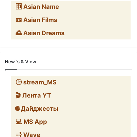
🈸 Asian Name
📼 Asian Films
🌅 Asian Dreams
New`s & View
🕑 stream_MS
🎬 Лента YT
🌐 Дайджесты
💻 MS App
💨 Wave