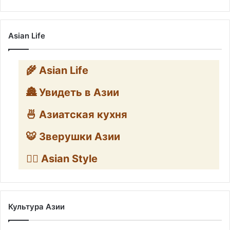
Asian Life
🌾 Asian Life
🏯 Увидеть в Азии
🍜 Азиатская кухня
🐯 Зверушки Азии
🧛‍♂️ Asian Style
Культура Азии