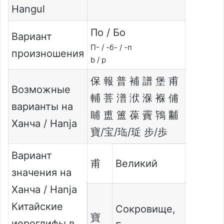
Hangul
По / Бо
Вариант
П- / -б- / -п
произношения
b / p
保 報 普 補 譜 堡 甫
Возможные
輔 菩 潽 洑 湺 褓 俌
варианты на
䀯 盙 簠 葆 靌 鴇 黼
Ханча / Hanja
寶/宝/珤/㻄 步/歩
Вариант
甫
Великий
значения на
Ханча / Hanja
Китайские
Сокровище,
寶
иероглифы в