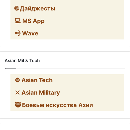
🌐 Дайджесты
💻 MS App
💨 Wave
Asian Mil & Tech
⚙️ Asian Tech
⚔️ Asian Military
🥷 Боевые искусства Азии