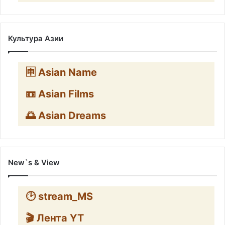
Культура Азии
🈸 Asian Name
📼 Asian Films
🌅 Asian Dreams
New`s & View
🕑 stream_MS
🎬 Лента YT