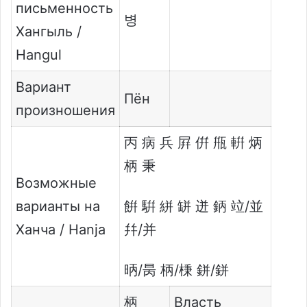
письменность
병
Хангыль /
Hangul
Вариант
Пён
произношения
丙 病 兵 屛 倂 甁 輧 炳
柄 秉
Возможные
варианты на
餠 騈 絣 缾 迸 鈵 竝/並
Ханча / Hanja
幷/并
昞/昺 柄/棅 鉼/鉼
柄
Власть