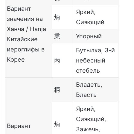
Вариант
Яркий,
炳
значения на
Сияющий
Ханча / Hanja
秉
Упорный
Китайские
иероглифы в
Бутылка,
3-й
Корее
丙
небесный
стебель
Владеть,
柄
Власть
Яркий,
Сияющий,
炳
Вариант
Зажечь,