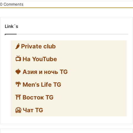
0
Comments
Link`s
🌶️ Private club
📺 На YouTube
🍓 Азия и ночь TG
🌴 Men’s Life TG
⛩️ Восток TG
🥶 Чат TG