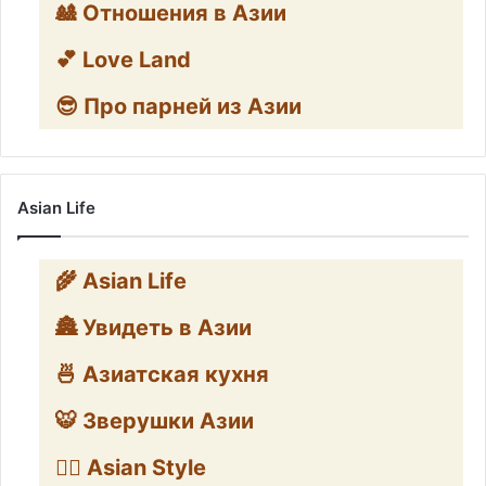
🎎 Отношения в Азии
💕 Love Land
😎 Про парней из Азии
Asian Life
🌾 Asian Life
🏯 Увидеть в Азии
🍜 Азиатская кухня
🐯 Зверушки Азии
🧛‍♂️ Asian Style