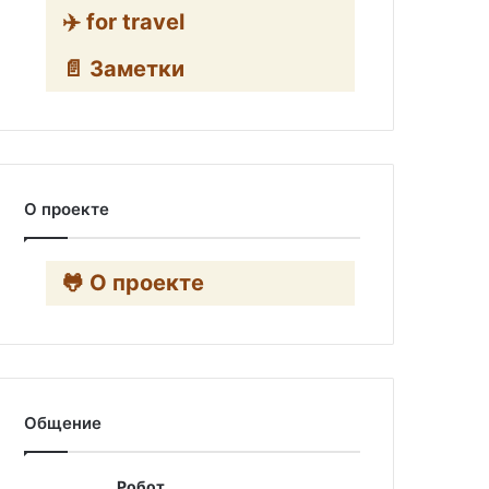
✈️ for travel
📄 Заметки
О проекте
🐸 О проекте
Общение
Робот