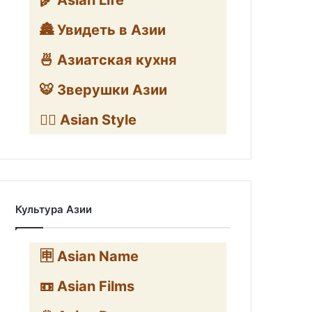
🌾 Asian Life
🏯 Увидеть в Азии
🍜 Азиатская кухня
🐯 Зверушки Азии
🧛‍♂️ Asian Style
Культура Азии
🈸 Asian Name
📼 Asian Films