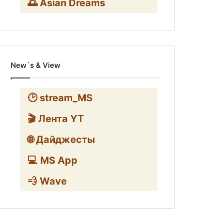
🌅 Asian Dreams
New`s & View
🕑 stream_MS
🎬 Лента YT
🌐 Дайджесты
💻 MS App
💨 Wave