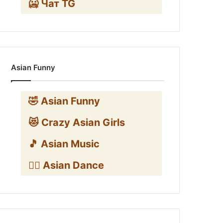
🥶 Чат TG
Asian Funny
🤣 Asian Funny
😻 Crazy Asian Girls
🎵 Asian Music
👯‍♀️ Asian Dance