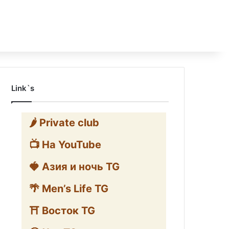
Link`s
🌶️ Private club
📺 На YouTube
🍓 Азия и ночь TG
🌴 Men’s Life TG
⛩️ Восток TG