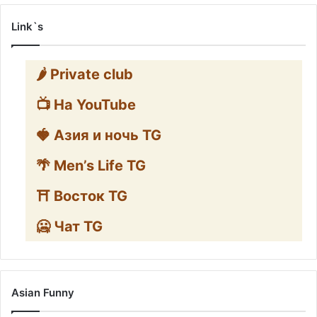
Link`s
🌶️ Private club
📺 На YouTube
🍓 Азия и ночь TG
🌴 Men’s Life TG
⛩️ Восток TG
🥶 Чат TG
Asian Funny