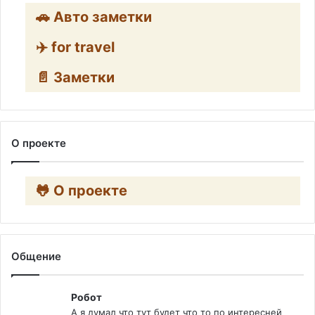
🚗 Авто заметки
✈️ for travel
📄 Заметки
О проекте
🐸 О проекте
Общение
Робот
А я думал что тут будет что то по интересней