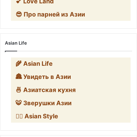
💕 Love Land
😎 Про парней из Азии
Asian Life
🌾 Asian Life
🏯 Увидеть в Азии
🍜 Азиатская кухня
🐯 Зверушки Азии
🧛‍♂️ Asian Style