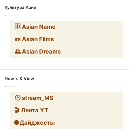
Культура Азии
🈸 Asian Name
📼 Asian Films
🌅 Asian Dreams
New`s & View
🕑 stream_MS
🎬 Лента YT
🌐 Дайджесты