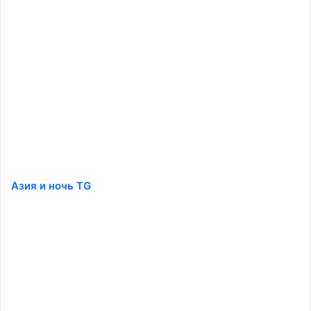
Азия и ночь TG
️