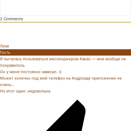
2
Comments
Лиза
Гость
Я пыталась пользоваться мессенджером Какао — мне вообще не
понравилось
Он у меня постоянно зависал. ((
Может конечно под мой телефон на Андроиде приложение не
очень…
Но итог один: недовольна.