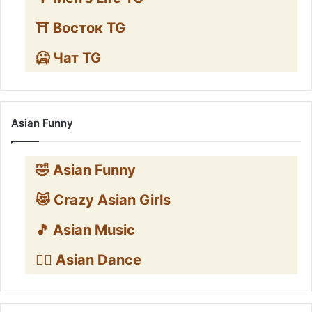
⛩️ Восток TG
🥶 Чат TG
Asian Funny
🤣 Asian Funny
😻 Crazy Asian Girls
🎵 Asian Music
👯‍♀️ Asian Dance