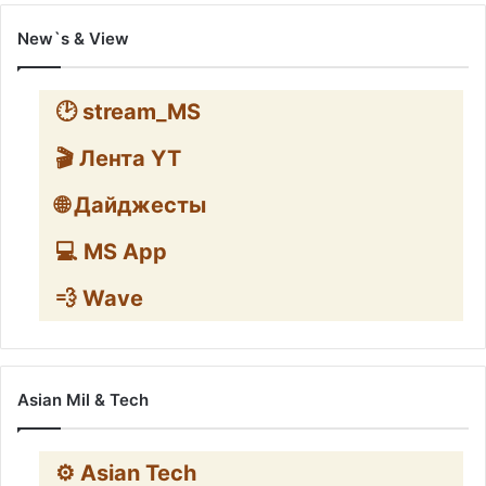
New`s & View
🕑 stream_MS
🎬 Лента YT
🌐 Дайджесты
💻 MS App
💨 Wave
Asian Mil & Tech
⚙️ Asian Tech