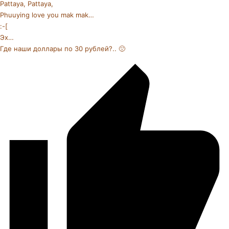
Pattaya, Pattaya,
Phuuying love you mak mak…
:-[
Эх…
Где наши доллары по 30 рублей?.. 🙁