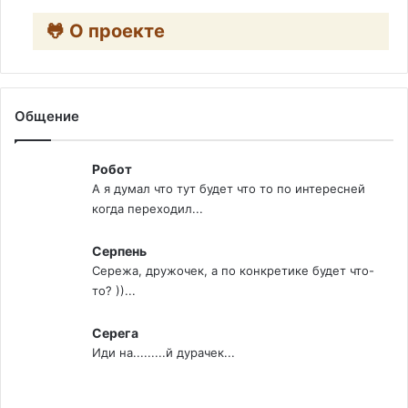
🐸 О проекте
Общение
Робот
А я думал что тут будет что то по интересней
когда переходил...
Серпень
Сережа, дружочек, а по конкретике будет что-
то? ))...
Серега
Иди на.........й дурачек...