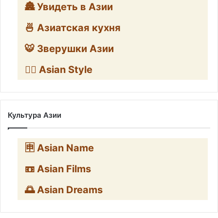
🏯 Увидеть в Азии
🍜 Азиатская кухня
🐯 Зверушки Азии
🧛‍♂️ Asian Style
Культура Азии
🈸 Asian Name
📼 Asian Films
🌅 Asian Dreams