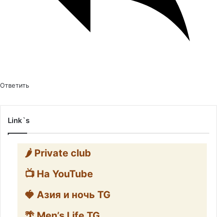
Ответить
Link`s
🌶️ Private club
📺 На YouTube
🍓 Азия и ночь TG
🌴 Men’s Life TG