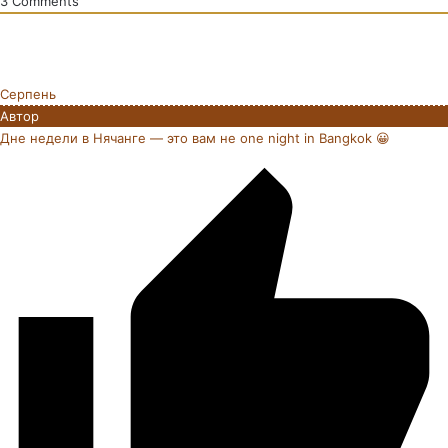
3
Comments
Серпень
Автор
Дне недели в Нячанге — это вам не one night in Bangkok 😀