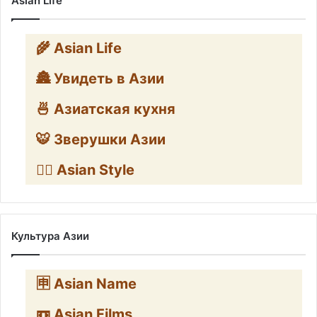
Asian Life
🌾 Asian Life
🏯 Увидеть в Азии
🍜 Азиатская кухня
🐯 Зверушки Азии
🧛‍♂️ Asian Style
Культура Азии
🈸 Asian Name
📼 Asian Films