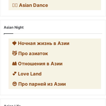
👯‍♀️ Asian Dance
Asian Night
🍓 Ночная жизнь в Азии
😼 Про азиаток
🎎 Отношения в Азии
💕 Love Land
😎 Про парней из Азии