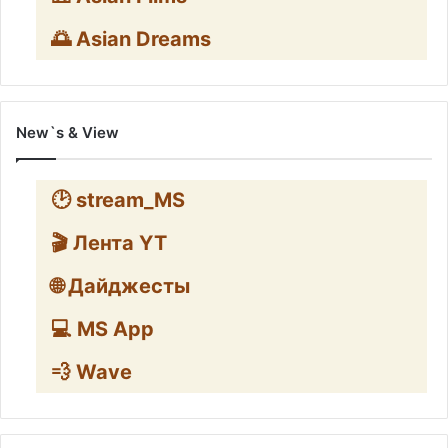
🌅 Asian Dreams
New`s & View
🕑 stream_MS
🎬 Лента YT
🌐 Дайджесты
💻 MS App
💨 Wave