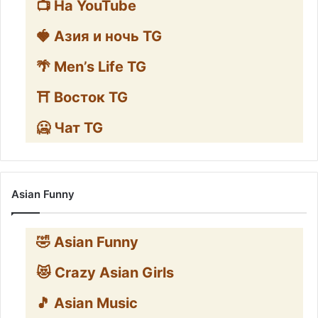
📺 На YouTube
🍓 Азия и ночь TG
🌴 Men’s Life TG
⛩️ Восток TG
🥶 Чат TG
Asian Funny
🤣 Asian Funny
😻 Crazy Asian Girls
🎵 Asian Music