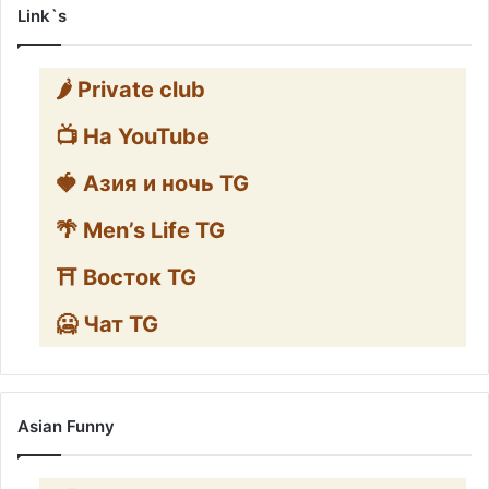
Link`s
🌶️ Private club
📺 На YouTube
🍓 Азия и ночь TG
🌴 Men’s Life TG
⛩️ Восток TG
🥶 Чат TG
Asian Funny