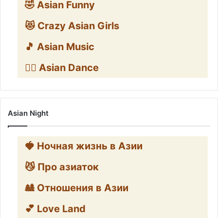
🤣 Asian Funny
😻 Crazy Asian Girls
🎵 Asian Music
👯‍♀️ Asian Dance
Asian Night
🍓 Ночная жизнь в Азии
😼 Про азиаток
🎎 Отношения в Азии
💕 Love Land