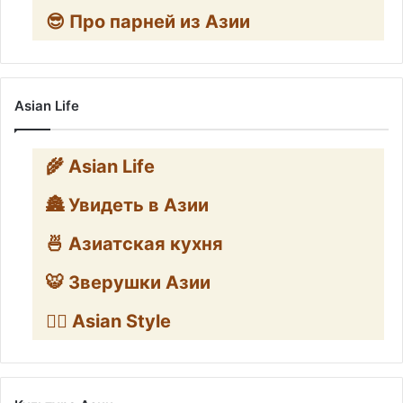
😎 Про парней из Азии
Asian Life
🌾 Asian Life
🏯 Увидеть в Азии
🍜 Азиатская кухня
🐯 Зверушки Азии
🧛‍♂️ Asian Style