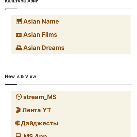
Культура Азии
🈸 Asian Name
📼 Asian Films
🌅 Asian Dreams
New`s & View
🕑 stream_MS
🎬 Лента YT
🌐 Дайджесты
💻 MS App