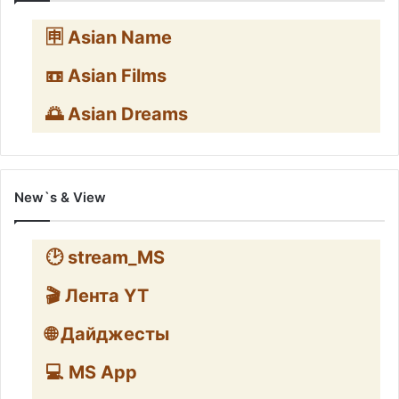
🈸 Asian Name
📼 Asian Films
🌅 Asian Dreams
New`s & View
🕑 stream_MS
🎬 Лента YT
🌐 Дайджесты
💻 MS App