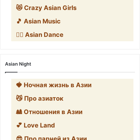
😻 Crazy Asian Girls
🎵 Asian Music
👯‍♀️ Asian Dance
Asian Night
🍓 Ночная жизнь в Азии
😼 Про азиаток
🎎 Отношения в Азии
💕 Love Land
😎 Про парней из Азии