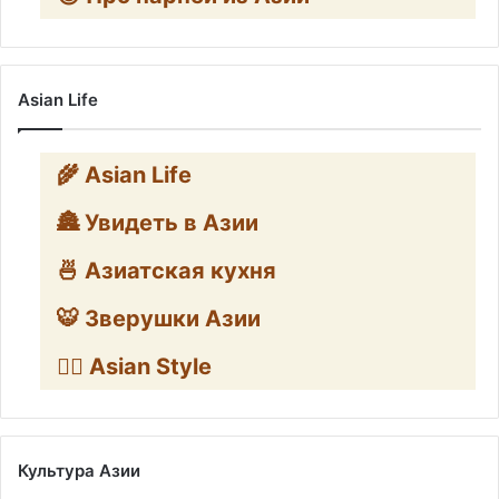
Asian Life
🌾 Asian Life
🏯 Увидеть в Азии
🍜 Азиатская кухня
🐯 Зверушки Азии
🧛‍♂️ Asian Style
Культура Азии