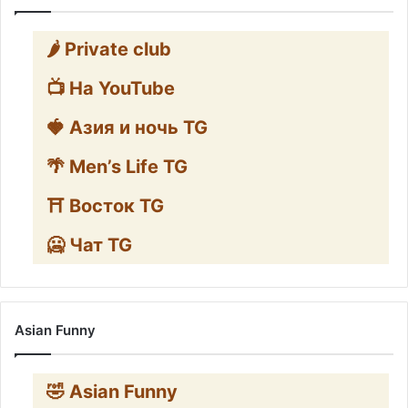
🌶️ Private club
📺 На YouTube
🍓 Азия и ночь TG
🌴 Men’s Life TG
⛩️ Восток TG
🥶 Чат TG
Asian Funny
🤣 Asian Funny