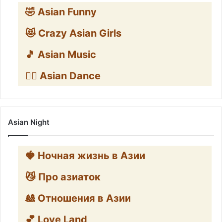
🤣 Asian Funny
😻 Crazy Asian Girls
🎵 Asian Music
👯‍♀️ Asian Dance
Asian Night
🍓 Ночная жизнь в Азии
😼 Про азиаток
🎎 Отношения в Азии
💕 Love Land