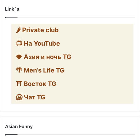
Link`s
🌶️ Private club
📺 На YouTube
🍓 Азия и ночь TG
🌴 Men’s Life TG
⛩️ Восток TG
🥶 Чат TG
Asian Funny