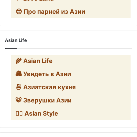
😎 Про парней из Азии
Asian Life
🌾 Asian Life
🏯 Увидеть в Азии
🍜 Азиатская кухня
🐯 Зверушки Азии
🧛‍♂️ Asian Style