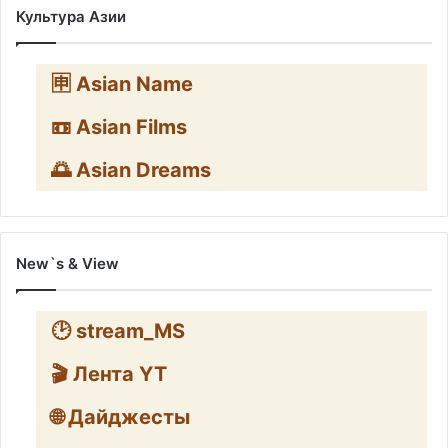
Культура Азии
🈸 Asian Name
📼 Asian Films
🌅 Asian Dreams
New`s & View
🕑 stream_MS
🎬 Лента YT
🌐 Дайджесты