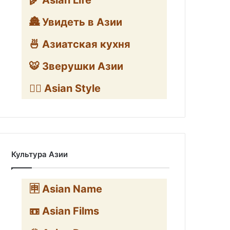
🌾 Asian Life
🏯 Увидеть в Азии
🍜 Азиатская кухня
🐯 Зверушки Азии
🧛‍♂️ Asian Style
Культура Азии
🈸 Asian Name
📼 Asian Films