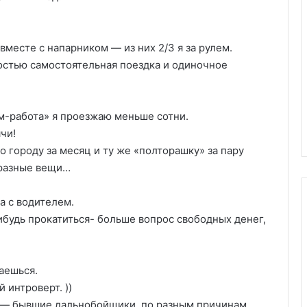
 вместе с напарником — из них 2/3 я за рулем.
ностью самостоятельная поездка и одиночное
м-работа» я проезжаю меньше сотни.
чи!
о городу за месяц и ту же «полторашку» за пару
 разные вещи…
а с водителем.
будь прокатиться- больше вопрос свободных денег,
аешься.
 интроверт. ))
 — бывшие дальнобойщики, по разным причинам