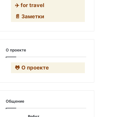
✈️ for travel
📄 Заметки
О проекте
🐸 О проекте
Общение
Робот