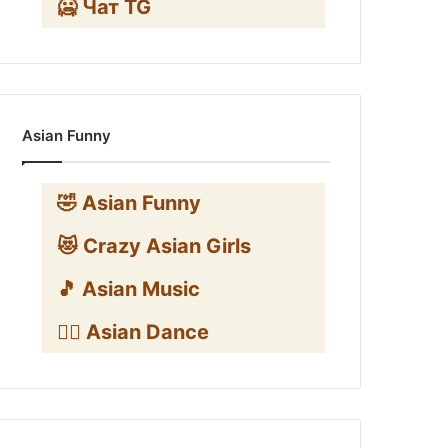
🥶 Чат TG
Asian Funny
🤣 Asian Funny
😻 Crazy Asian Girls
🎵 Asian Music
👯‍♀️ Asian Dance