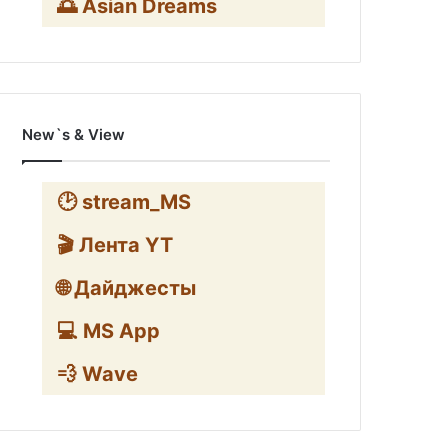
🌅 Asian Dreams
New`s & View
🕑 stream_MS
🎬 Лента YT
🌐 Дайджесты
💻 MS App
💨 Wave