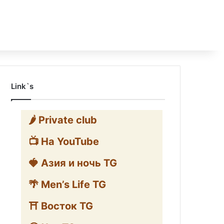
Link`s
🌶️ Private club
📺 На YouTube
🍓 Азия и ночь TG
🌴 Men’s Life TG
⛩️ Восток TG