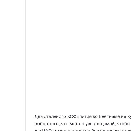
Для отельного КОФЕпития во Вьетнаме не к
выбор того, что можно увезти домой, чтобы
А с ЧАЕпитием в отеле во Вьетнаме все отл