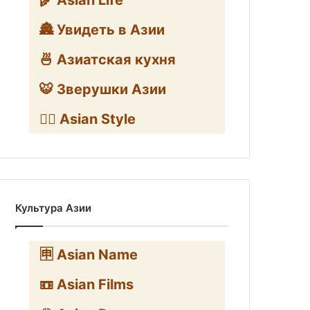
🌾 Asian Life
🏯 Увидеть в Азии
🍜 Азиатская кухня
🐯 Зверушки Азии
🧛‍♂️ Asian Style
Культура Азии
🈸 Asian Name
📼 Asian Films