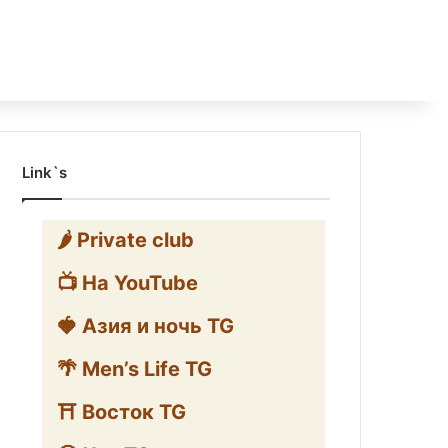
Link`s
🌶️ Private club
📺 На YouTube
🍓 Азия и ночь TG
🌴 Men’s Life TG
⛩️ Восток TG