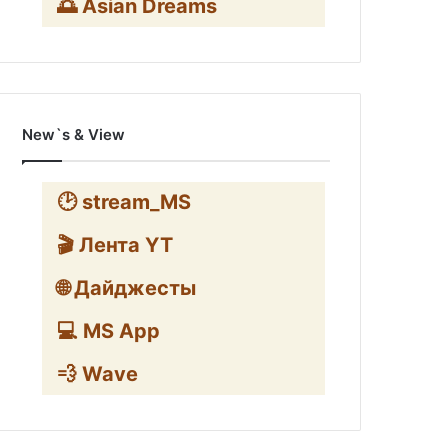
🌅 Asian Dreams
New`s & View
🕑 stream_MS
🎬 Лента YT
🌐 Дайджесты
💻 MS App
💨 Wave