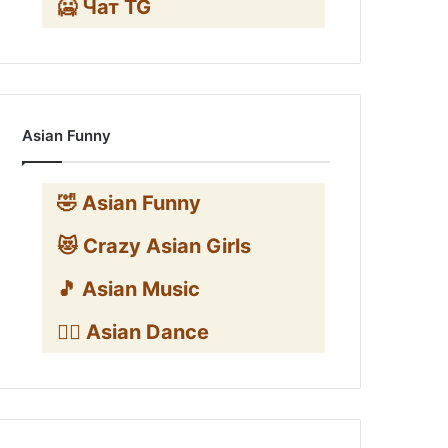
🥶 Чат TG
Asian Funny
🤣 Asian Funny
😻 Crazy Asian Girls
🎵 Asian Music
👯‍♀️ Asian Dance