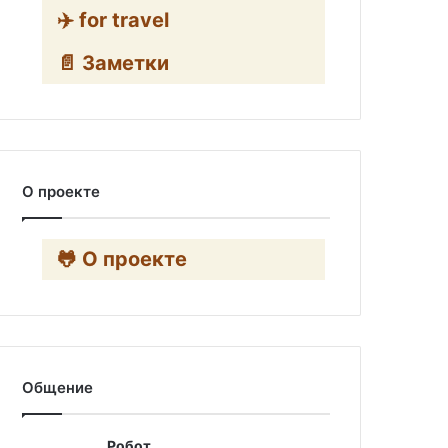
✈️ for travel
📄 Заметки
О проекте
🐸 О проекте
Общение
Робот