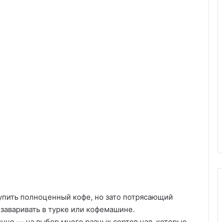
упить полноценный кофе, но зато потрясающий
 заваривать в турке или кофемашине.
ично — на выбор много разных сортов чая, которые