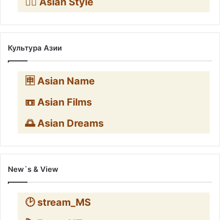
🧛‍♂️ Asian Style
Культура Азии
🈸 Asian Name
📼 Asian Films
🌅 Asian Dreams
New`s & View
🕑 stream_MS