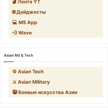
🎬 Лента YT
🌐 Дайджесты
💻 MS App
💨 Wave
Asian Mil & Tech
⚙️ Asian Tech
⚔️ Asian Military
🥷 Боевые искусства Азии