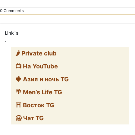
0
Comments
Link`s
🌶️ Private club
📺 На YouTube
🍓 Азия и ночь TG
🌴 Men’s Life TG
⛩️ Восток TG
🥶 Чат TG