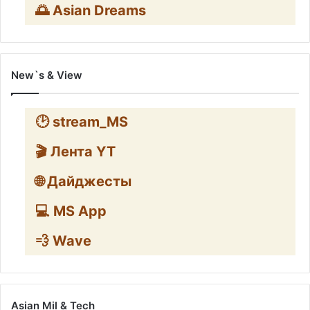
🌅 Asian Dreams
New`s & View
🕑 stream_MS
🎬 Лента YT
🌐 Дайджесты
💻 MS App
💨 Wave
Asian Mil & Tech