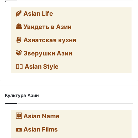
🌾 Asian Life
🏯 Увидеть в Азии
🍜 Азиатская кухня
🐯 Зверушки Азии
🧛‍♂️ Asian Style
Культура Азии
🈸 Asian Name
📼 Asian Films