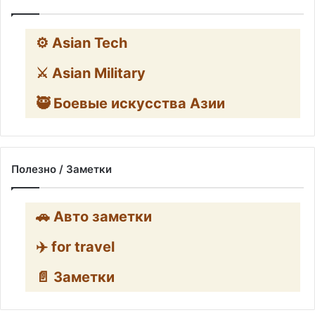
⚙️ Asian Tech
⚔️ Asian Military
🥷 Боевые искусства Азии
Полезно / Заметки
🚗 Авто заметки
✈️ for travel
📄 Заметки