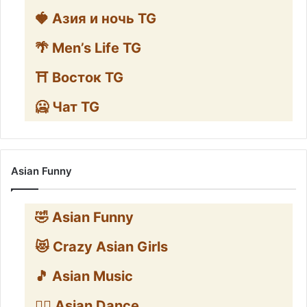
🍓 Азия и ночь TG
🌴 Men’s Life TG
⛩️ Восток TG
🥶 Чат TG
Asian Funny
🤣 Asian Funny
😻 Crazy Asian Girls
🎵 Asian Music
👯‍♀️ Asian Dance