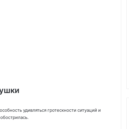
лушки
особность удивляться гротескности ситуаций и
 обострилась.