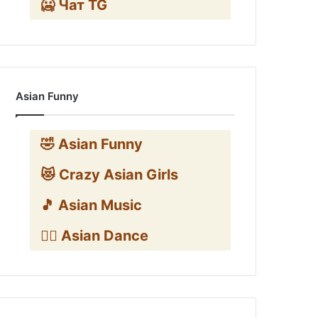
🥶 Чат TG
Asian Funny
🤣 Asian Funny
😻 Crazy Asian Girls
🎵 Asian Music
👯‍♀️ Asian Dance