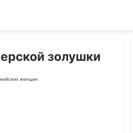
мерской золушки
джийских женщин.