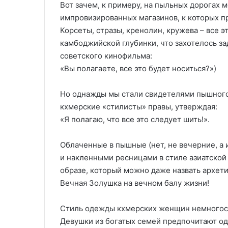
Вот зачем, к примеру, на пыльных дорогах
импровизированных магазинов, к которых п
Корсеты, стразы, кренолин, кружева – все э
камбоджийской глубинки, что захотелось за
советского кинофильма:
«Вы полагаете, все это будет носиться?»)
Но однажды мы стали свидетелями пышного
кхмерские «стилисты» правы, утверждая:
«Я полагаю, что все это следует шить!».
Облаченные в пышные (нет, не вечерние, а 
и накленными ресницами в стиле азиатской
образе, который можно даже назвать архет
Вечная Золушка на вечном балу жизни!
Стиль одежды кхмерских женщин немногос
Девушки из богатых семей предпочитают од