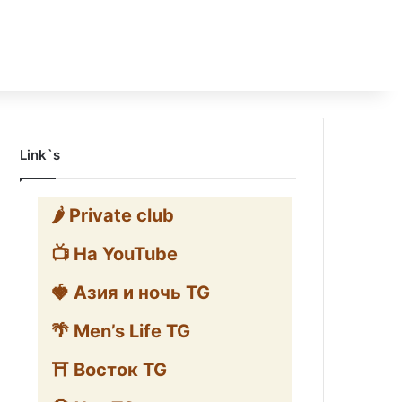
Link`s
🌶️ Private club
📺 На YouTube
🍓 Азия и ночь TG
🌴 Men’s Life TG
⛩️ Восток TG