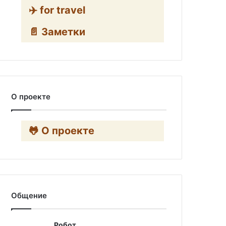
✈️ for travel
📄 Заметки
О проекте
🐸 О проекте
Общение
Робот