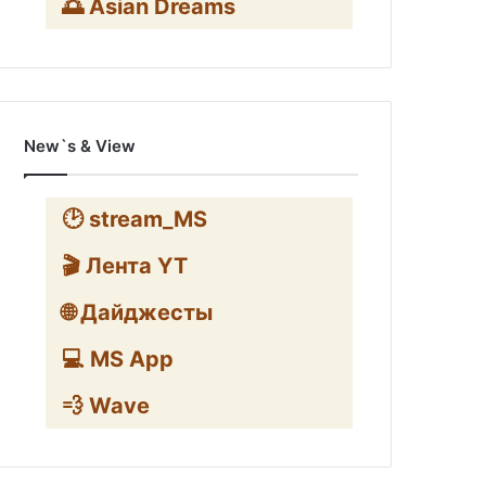
🌅 Asian Dreams
New`s & View
🕑 stream_MS
🎬 Лента YT
🌐 Дайджесты
💻 MS App
💨 Wave