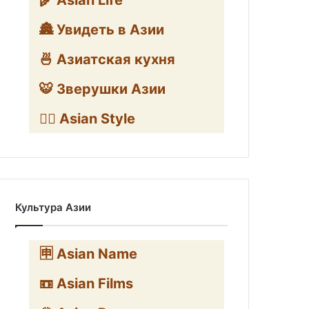
🌾 Asian Life
🏯 Увидеть в Азии
🍜 Азиатская кухня
🐯 Зверушки Азии
🧛‍♂️ Asian Style
Культура Азии
🈸 Asian Name
📼 Asian Films