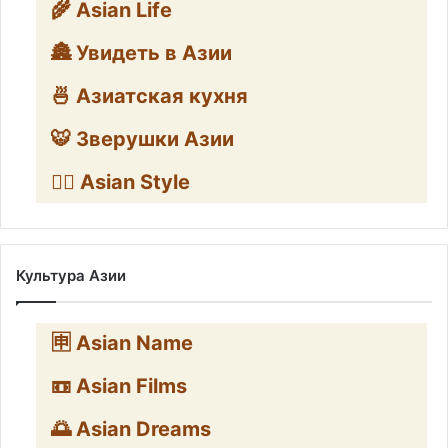
🌾 Asian Life
🏯 Увидеть в Азии
🍜 Азиатская кухня
🐯 Зверушки Азии
🧛‍♂️ Asian Style
Культура Азии
🈸 Asian Name
📼 Asian Films
🌅 Asian Dreams