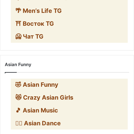
🌴 Men’s Life TG
⛩️ Восток TG
🥶 Чат TG
Asian Funny
🤣 Asian Funny
😻 Crazy Asian Girls
🎵 Asian Music
👯‍♀️ Asian Dance