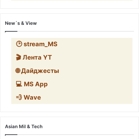
New`s & View
🕑 stream_MS
🎬 Лента YT
🌐 Дайджесты
💻 MS App
💨 Wave
Asian Mil & Tech