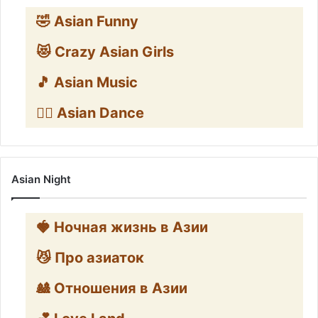
🤣 Asian Funny
😻 Crazy Asian Girls
🎵 Asian Music
👯‍♀️ Asian Dance
Asian Night
🍓 Ночная жизнь в Азии
😼 Про азиаток
🎎 Отношения в Азии