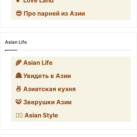
💕 Love Land
😎 Про парней из Азии
Asian Life
🌾 Asian Life
🏯 Увидеть в Азии
🍜 Азиатская кухня
🐯 Зверушки Азии
🧛‍♂️ Asian Style