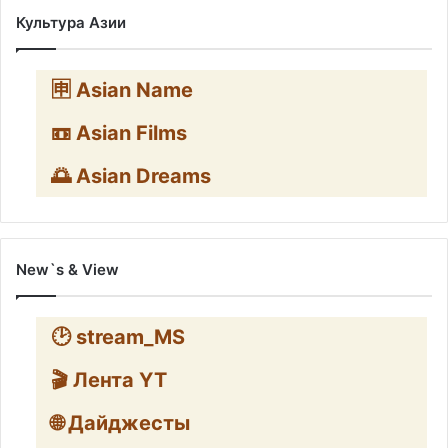
Культура Азии
🈸 Asian Name
📼 Asian Films
🌅 Asian Dreams
New`s & View
🕑 stream_MS
🎬 Лента YT
🌐 Дайджесты