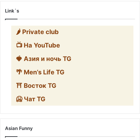
Link`s
🌶️ Private club
📺 На YouTube
🍓 Азия и ночь TG
🌴 Men’s Life TG
⛩️ Восток TG
🥶 Чат TG
Asian Funny