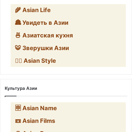
🌾 Asian Life
🏯 Увидеть в Азии
🍜 Азиатская кухня
🐯 Зверушки Азии
🧛‍♂️ Asian Style
Культура Азии
🈸 Asian Name
📼 Asian Films