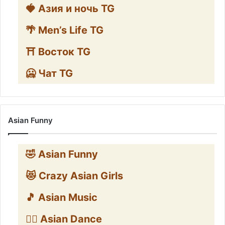
🍓 Азия и ночь TG
🌴 Men’s Life TG
⛩️ Восток TG
🥶 Чат TG
Asian Funny
🤣 Asian Funny
😻 Crazy Asian Girls
🎵 Asian Music
👯‍♀️ Asian Dance