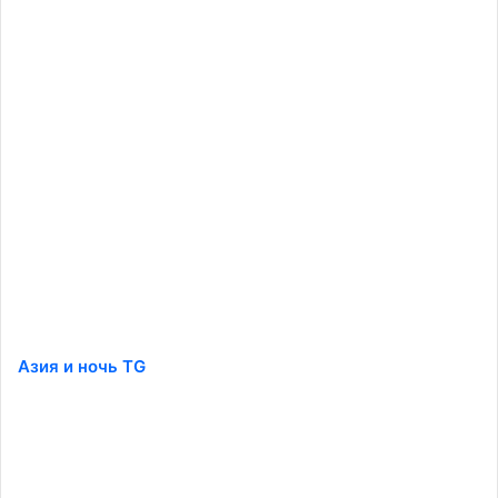
Азия и ночь TG
️