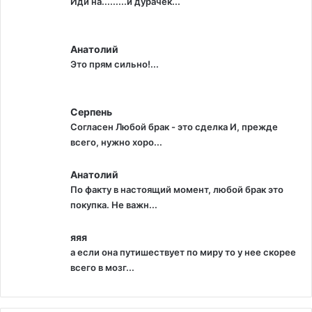
Иди на.........й дурачек...
Анатолий
Это прям сильно!...
Серпень
Согласен Любой брак - это сделка И, прежде
всего, нужно хоро...
Анатолий
По факту в настоящий момент, любой брак это
покупка. Не важн...
яяя
а если она путишествует по миру то у нее скорее
всего в мозг...