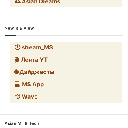
🌅 Asian Dreams
New`s & View
🕑 stream_MS
🎬 Лента YT
🌐 Дайджесты
💻 MS App
💨 Wave
Asian Mil & Tech