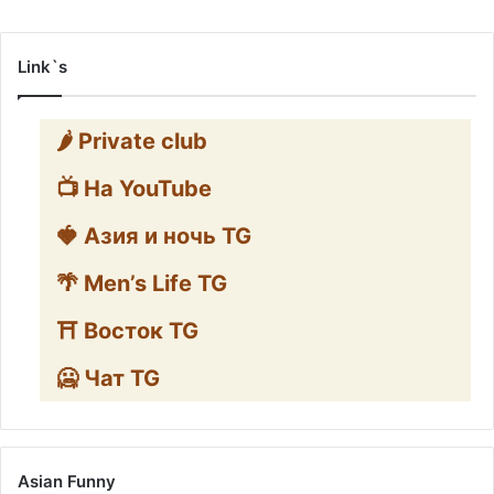
Link`s
🌶️ Private club
📺 На YouTube
🍓 Азия и ночь TG
🌴 Men’s Life TG
⛩️ Восток TG
🥶 Чат TG
Asian Funny