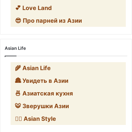
💕 Love Land
😎 Про парней из Азии
Asian Life
🌾 Asian Life
🏯 Увидеть в Азии
🍜 Азиатская кухня
🐯 Зверушки Азии
🧛‍♂️ Asian Style