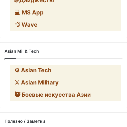
🌐 Дайджесты
💻 MS App
💨 Wave
Asian Mil & Tech
⚙️ Asian Tech
⚔️ Asian Military
🥷 Боевые искусства Азии
Полезно / Заметки