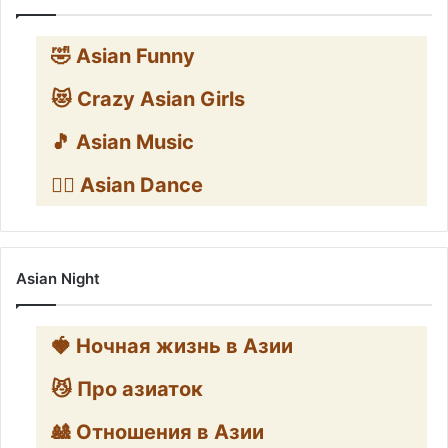
🤣 Asian Funny
😻 Crazy Asian Girls
🎵 Asian Music
👯‍♀️ Asian Dance
Asian Night
🍓 Ночная жизнь в Азии
😼 Про азиаток
🎎 Отношения в Азии