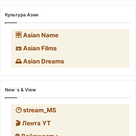
Культура Азии
🈸 Asian Name
📼 Asian Films
🌅 Asian Dreams
New`s & View
🕑 stream_MS
🎬 Лента YT