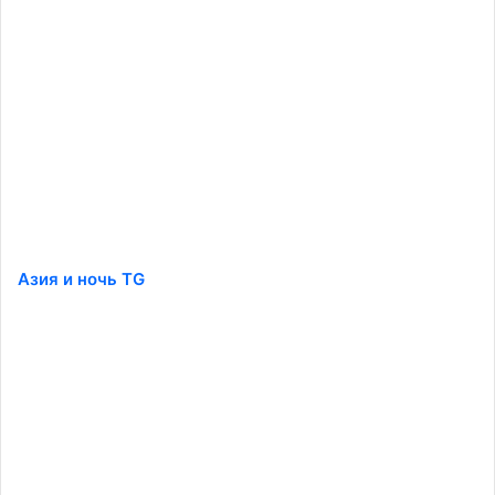
Азия и ночь TG
️