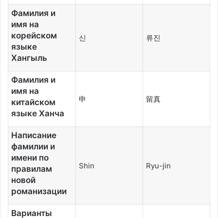
Фамилия и
имя на
корейском
신
류진
языке
Хангыль
Фамилия и
имя на
申
留真
китайском
языке Ханча
Написание
фамилии и
имени по
Shin
Ryu-jin
правилам
новой
романизации
Варианты