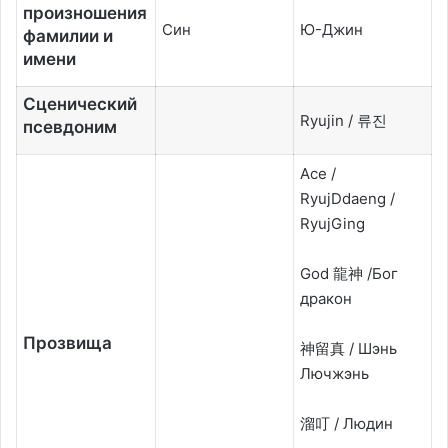
произношения
Син
Ю-Джин
фамилии и
имени
Сценический
Ryujin / 류진
псевдоним
Ace /
RyujDdaeng /
RyujGing
God 龍神 /Бог
дракон
Прозвища
神留真 /
Шэнь
Лючжэнь
溜叮 /
Людин