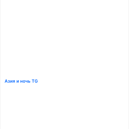
Азия и ночь TG
️