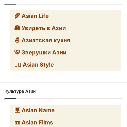
🌾 Asian Life
🏯 Увидеть в Азии
🍜 Азиатская кухня
🐯 Зверушки Азии
🧛‍♂️ Asian Style
Культура Азии
🈸 Asian Name
📼 Asian Films