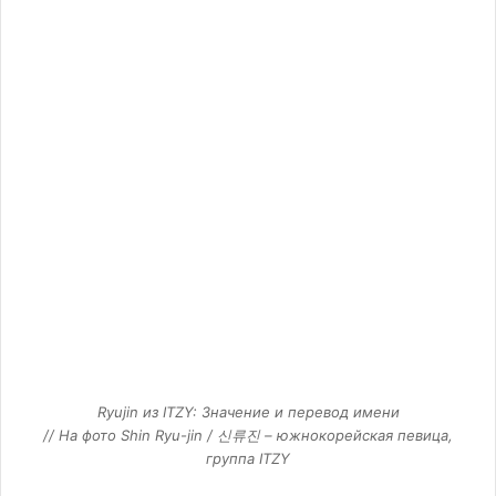
Ryujin из ITZY: Значение и перевод имени
// На фото Shin Ryu-jin / 신류진 – южнокорейская певица,
группа ITZY