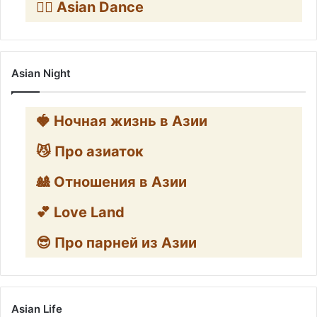
👯‍♀️ Asian Dance
Asian Night
🍓 Ночная жизнь в Азии
😼 Про азиаток
🎎 Отношения в Азии
💕 Love Land
😎 Про парней из Азии
Asian Life