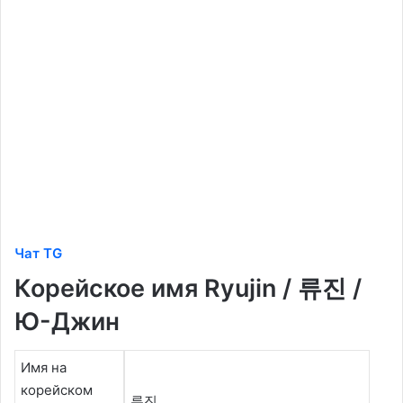
Чат TG
Корейское имя Ryujin / 류진 /
Ю-Джин
Имя на
корейском
류진