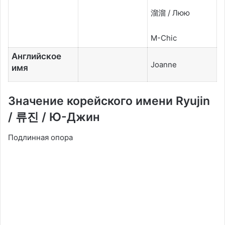
溜溜 /
Люю
M-Chic
Английское
Joanne
имя
Значение корейского имени Ryujin
/ 류진 / Ю-Джин
Подлинная опора