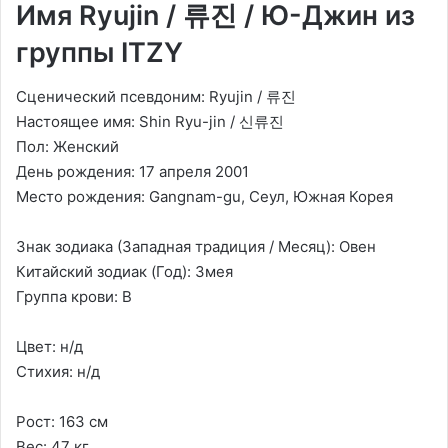
Имя Ryujin / 류진 / Ю-Джин из
группы ITZY
Сценический псевдоним: Ryujin / 류진
Настоящее имя: Shin Ryu-jin / 신류진
Пол: Женский
День рождения: 17 апреля 2001
Место рождения: Gangnam-gu, Сеул, Южная Корея
Знак зодиака (Западная традиция / Месяц): Овен
Китайский зодиак (Год): Змея
Группа крови: B
Цвет: н/д
Стихия: н/д
Рост: 163 см
Вес: 47 кг