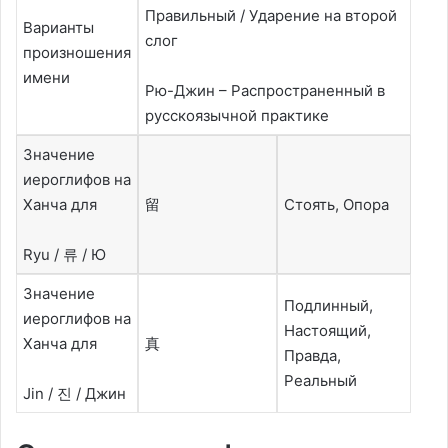
Правильный / Ударение на второй
Варианты
слог
произношения
имени
Рю-Джин – Распространенный в
русскоязычной практике
Значение
иероглифов на
Ханча для
留
Стоять, Опора
Ryu / 류 / Ю
Значение
Подлинный,
иероглифов на
Настоящий,
Ханча для
真
Правда,
Реальный
Jin / 진 / Джин