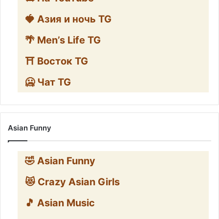
🍓 Азия и ночь TG
🌴 Men’s Life TG
⛩️ Восток TG
🥶 Чат TG
Asian Funny
🤣 Asian Funny
😻 Crazy Asian Girls
🎵 Asian Music