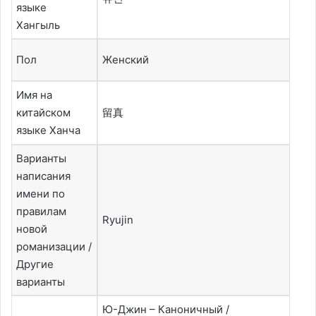
языке
Хангыль
Пол
Женский
Имя на
китайском
留真
языке Ханча
Варианты
написания
имени по
правилам
Ryujin
новой
романизации /
Другие
варианты
Ю-Джин – Каноничный /