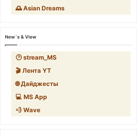
🌅 Asian Dreams
New`s & View
🕑 stream_MS
🎬 Лента YT
🌐 Дайджесты
💻 MS App
💨 Wave