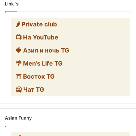
Link`s
🌶️ Private club
📺 На YouTube
🍓 Азия и ночь TG
🌴 Men’s Life TG
⛩️ Восток TG
🥶 Чат TG
Asian Funny