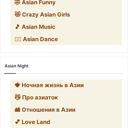
🤣 Asian Funny
😻 Crazy Asian Girls
🎵 Asian Music
👯‍♀️ Asian Dance
Asian Night
🍓 Ночная жизнь в Азии
😼 Про азиаток
🎎 Отношения в Азии
💕 Love Land