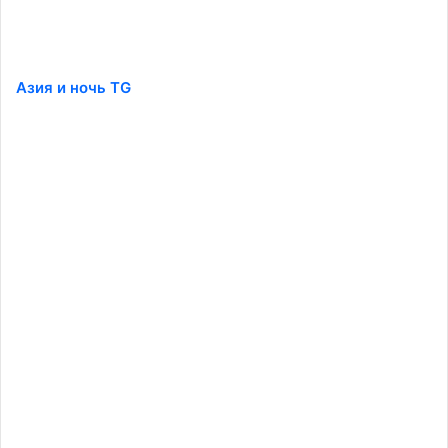
Азия и ночь TG
️