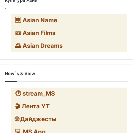
Культура Азии
🈸 Asian Name
📼 Asian Films
🌅 Asian Dreams
New`s & View
🕑 stream_MS
🎬 Лента YT
🌐 Дайджесты
💻 MS App