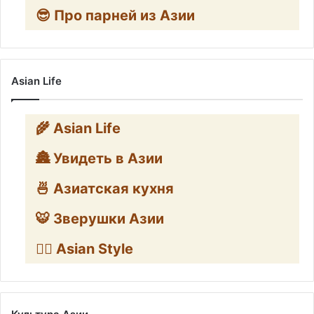
😎 Про парней из Азии
Asian Life
🌾 Asian Life
🏯 Увидеть в Азии
🍜 Азиатская кухня
🐯 Зверушки Азии
🧛‍♂️ Asian Style