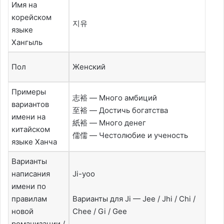
Имя на
корейском
지유
языке
Хангыль
Пол
Женский
Примеры
志裕 — Много амбиций
вариантов
至裕 — Достичь богатства
имени на
紙裕 — Много денег
китайском
儒儒 — Честолюбие и ученость
языке Ханча
Варианты
написания
Ji-yoo
имени по
правилам
Варианты для Ji — Jee / Jhi / Chi /
новой
Chee / Gi / Gee
романизации /