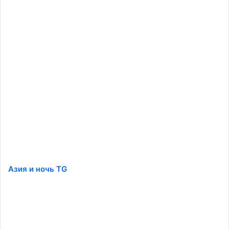
Азия и ночь TG
️