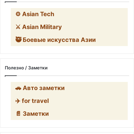
⚙️ Asian Tech
⚔️ Asian Military
🥷 Боевые искусства Азии
Полезно / Заметки
🚗 Авто заметки
✈️ for travel
📄 Заметки