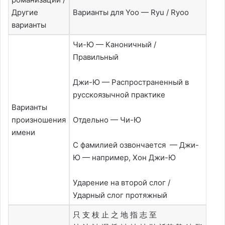
Другие
Варианты для Yoo — Ryu / Ryoo
варианты
Чи-Ю — Каноничный /
Правильный
Джи-Ю — Распространенный в
русскоязычной практике
Варианты
произношения
Отдельно — Чи-Ю
имени
С фамилией озвончается — Джи-
Ю — например, Хон Джи-Ю
Ударение на второй слог /
Ударный слог протяжный
只 支 枝 止 之 地 指 志 至