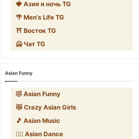
🍓 Азия и ночь TG
🌴 Men’s Life TG
⛩️ Восток TG
🥶 Чат TG
Asian Funny
🤣 Asian Funny
😻 Crazy Asian Girls
🎵 Asian Music
👯‍♀️ Asian Dance