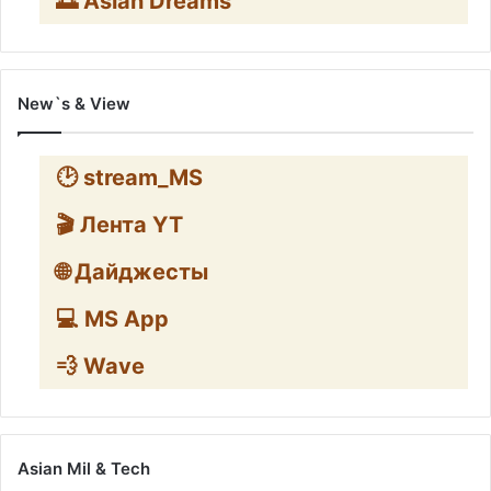
🌅 Asian Dreams
New`s & View
🕑 stream_MS
🎬 Лента YT
🌐 Дайджесты
💻 MS App
💨 Wave
Asian Mil & Tech