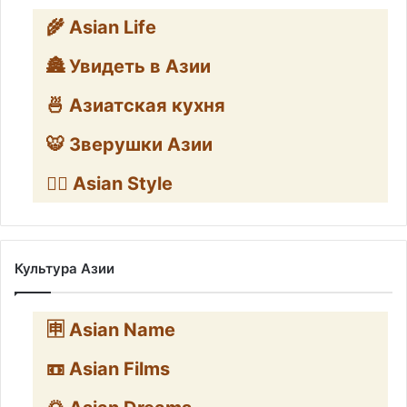
🌾 Asian Life
🏯 Увидеть в Азии
🍜 Азиатская кухня
🐯 Зверушки Азии
🧛‍♂️ Asian Style
Культура Азии
🈸 Asian Name
📼 Asian Films