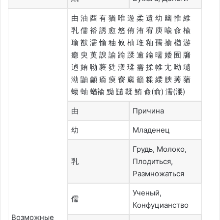
由 油 酉 有 猶 唯 遊 柔 遺 幼 幽 惟 維
乳 儒 裕 誘 愈 悠 侑 洧 宥 庾 喩 兪 楡
瑜 猷 濡 愉 秞 攸 柚 琟 釉 孺 揄 楢 游
癒 臾 萸 諛 諭 踰 蹂 逾 鍮 曘 婑 囿 牖
逌 姷 聈 蕤 甤 湵 瑈 需 揉 帷 冘 呦 壝
泑 鼬 龥 瘉 瘐 窬 窳 籲 糅 緌 腴 莠 蕕
蚴 蚰 蝤褕 黝 讉 鞣 鮪 兪(俞) 濡(㴗)
由
Причина
幼
Младенец
Грудь, Молоко,
乳
Плодиться,
Размножаться
Ученый,
儒
Конфуцианство
Возможные