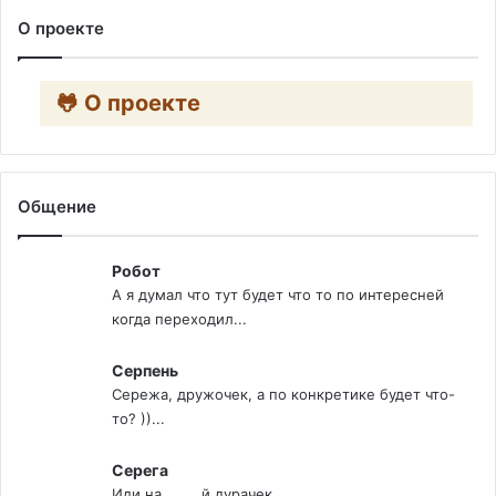
О проекте
🐸 О проекте
Общение
Робот
А я думал что тут будет что то по интересней
когда переходил...
Серпень
Сережа, дружочек, а по конкретике будет что-
то? ))...
Серега
Иди на.........й дурачек...