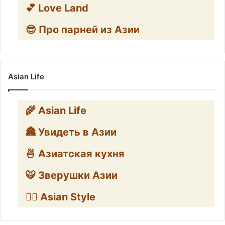
💕 Love Land
😎 Про парней из Азии
Asian Life
🌾 Asian Life
🏯 Увидеть в Азии
🍜 Азиатская кухня
🐯 Зверушки Азии
🧛‍♂️ Asian Style