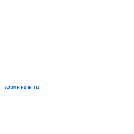
Азия и ночь TG
️