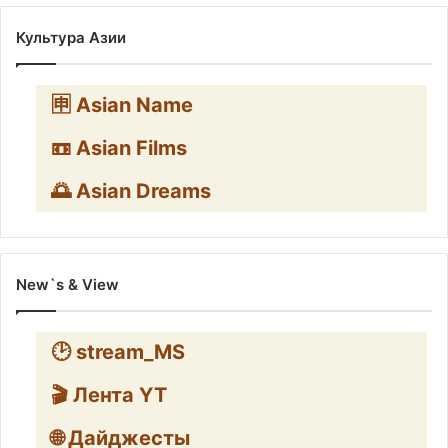
Культура Азии
🈸 Asian Name
📼 Asian Films
🌅 Asian Dreams
New`s & View
🕑 stream_MS
🎬 Лента YT
🌐 Дайджесты