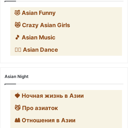
🤣 Asian Funny
😻 Crazy Asian Girls
🎵 Asian Music
👯‍♀️ Asian Dance
Asian Night
🍓 Ночная жизнь в Азии
😼 Про азиаток
🎎 Отношения в Азии