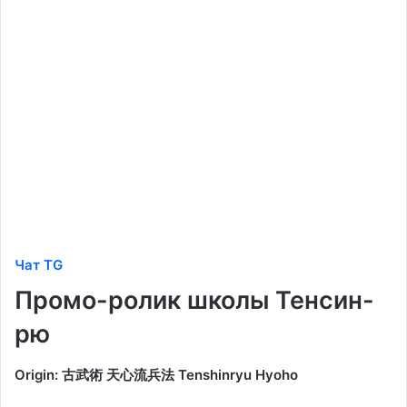
Чат TG
Промо-ролик школы Тенсин-
рю
Origin: 古武術 天心流兵法 Tenshinryu Hyoho