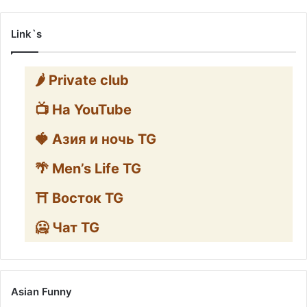
Link`s
🌶️ Private club
📺 На YouTube
🍓 Азия и ночь TG
🌴 Men’s Life TG
⛩️ Восток TG
🥶 Чат TG
Asian Funny