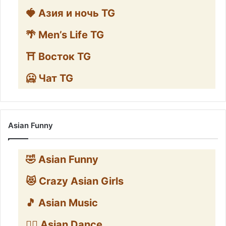
🍓 Азия и ночь TG
🌴 Men’s Life TG
⛩️ Восток TG
🥶 Чат TG
Asian Funny
🤣 Asian Funny
😻 Crazy Asian Girls
🎵 Asian Music
👯‍♀️ Asian Dance