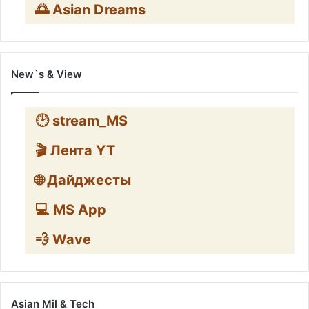
🌅 Asian Dreams
New`s & View
🕑 stream_MS
🎬 Лента YT
🌐 Дайджесты
💻 MS App
💨 Wave
Asian Mil & Tech