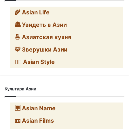
🌾 Asian Life
🏯 Увидеть в Азии
🍜 Азиатская кухня
🐯 Зверушки Азии
🧛‍♂️ Asian Style
Культура Азии
🈸 Asian Name
📼 Asian Films