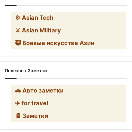
⚙️ Asian Tech
⚔️ Asian Military
🥷 Боевые искусства Азии
Полезно / Заметки
🚗 Авто заметки
✈️ for travel
📄 Заметки