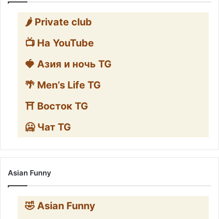
🌶️ Private club
📺 На YouTube
🍓 Азия и ночь TG
🌴 Men’s Life TG
⛩️ Восток TG
🥶 Чат TG
Asian Funny
🤣 Asian Funny