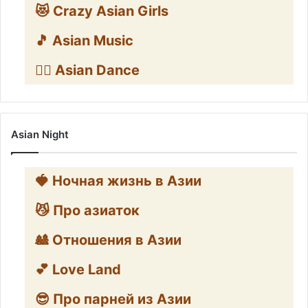
😻 Crazy Asian Girls
🎵 Asian Music
👯‍♀️ Asian Dance
Asian Night
🍓 Ночная жизнь в Азии
😼 Про азиаток
🎎 Отношения в Азии
💕 Love Land
😎 Про парней из Азии