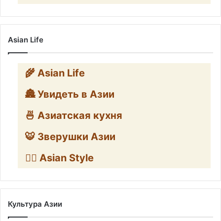
Asian Life
🌾 Asian Life
🏯 Увидеть в Азии
🍜 Азиатская кухня
🐯 Зверушки Азии
🧛‍♂️ Asian Style
Культура Азии