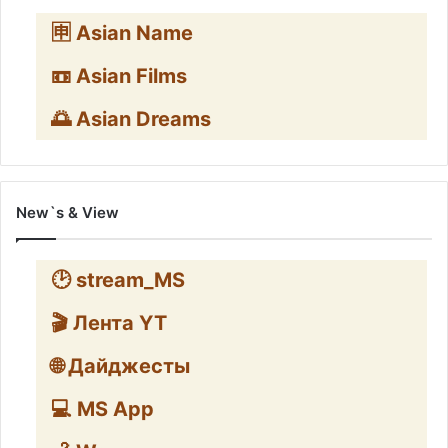
🈸 Asian Name
📼 Asian Films
🌅 Asian Dreams
New`s & View
🕑 stream_MS
🎬 Лента YT
🌐 Дайджесты
💻 MS App