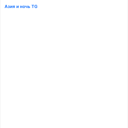
Азия и ночь TG
️