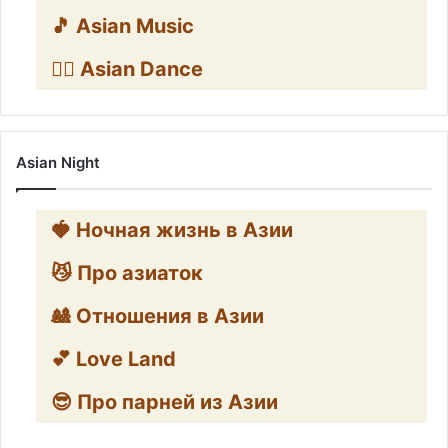
🎵 Asian Music
👯‍♀️ Asian Dance
Asian Night
🍓 Ночная жизнь в Азии
😼 Про азиаток
🎎 Отношения в Азии
💕 Love Land
😎 Про парней из Азии