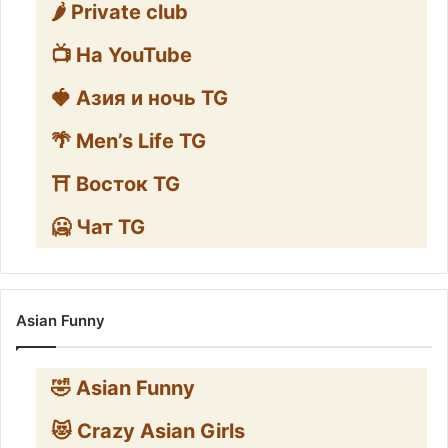
🌶️ Private club
📺 На YouTube
🍓 Азия и ночь TG
🌴 Men’s Life TG
⛩️ Восток TG
🥶 Чат TG
Asian Funny
🤣 Asian Funny
😻 Crazy Asian Girls