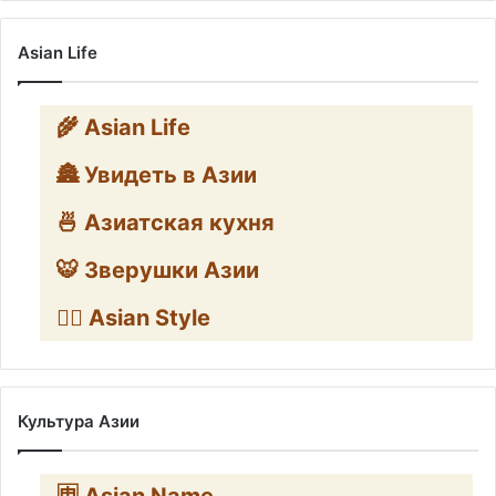
Asian Life
🌾 Asian Life
🏯 Увидеть в Азии
🍜 Азиатская кухня
🐯 Зверушки Азии
🧛‍♂️ Asian Style
Культура Азии