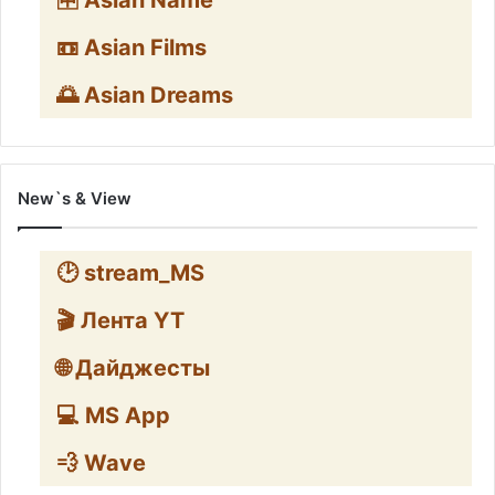
🈸 Asian Name
📼 Asian Films
🌅 Asian Dreams
New`s & View
🕑 stream_MS
🎬 Лента YT
🌐 Дайджесты
💻 MS App
💨 Wave