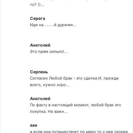
то? ))...
Серега
Иди на.........й дурачек...
Анатолий
Это прям сильно!...
Серпень
Согласен Любой брак - это сделка И, прежде
всего, нужно хоро...
Анатолий
По факту в настоящий момент, любой брак это
покупка. Не важн...
яяя
а если она путишествует по миру то у нее скорее