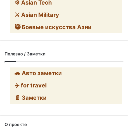
⚙️ Asian Tech
⚔️ Asian Military
🥷 Боевые искусства Азии
Полезно / Заметки
🚗 Авто заметки
✈️ for travel
📄 Заметки
О проекте