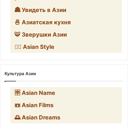
🏯 Увидеть в Азии
🍜 Азиатская кухня
🐯 Зверушки Азии
🧛‍♂️ Asian Style
Культура Азии
🈸 Asian Name
📼 Asian Films
🌅 Asian Dreams