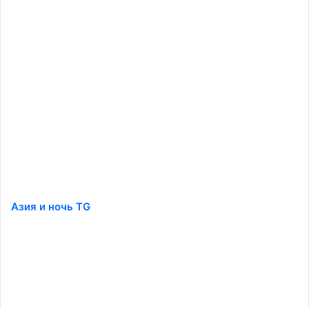
Азия и ночь TG
️