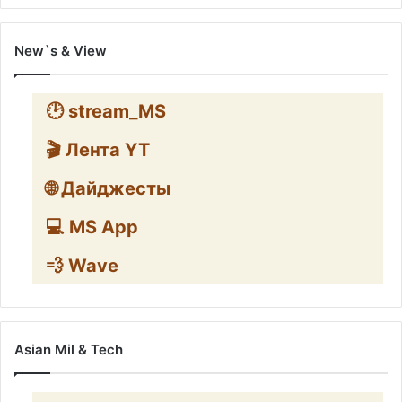
New`s & View
🕑 stream_MS
🎬 Лента YT
🌐 Дайджесты
💻 MS App
💨 Wave
Asian Mil & Tech