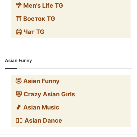
🌴 Men’s Life TG
⛩️ Восток TG
🥶 Чат TG
Asian Funny
🤣 Asian Funny
😻 Crazy Asian Girls
🎵 Asian Music
👯‍♀️ Asian Dance