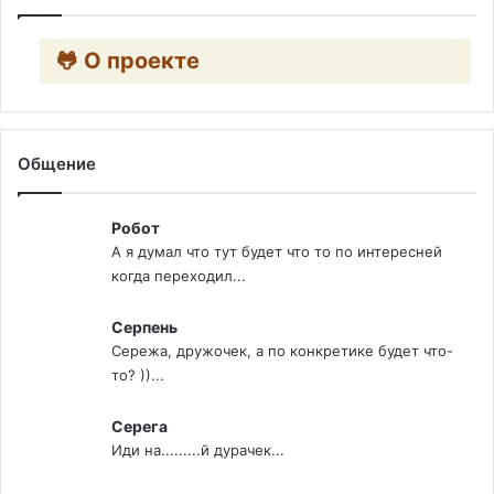
🐸 О проекте
Общение
Робот
А я думал что тут будет что то по интересней
когда переходил...
Серпень
Сережа, дружочек, а по конкретике будет что-
то? ))...
Серега
Иди на.........й дурачек...