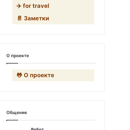
✈️ for travel
📄 Заметки
О проекте
🐸 О проекте
Общение
Робот