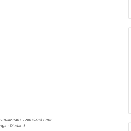
вспоминает советский плен
rigin: Diodand