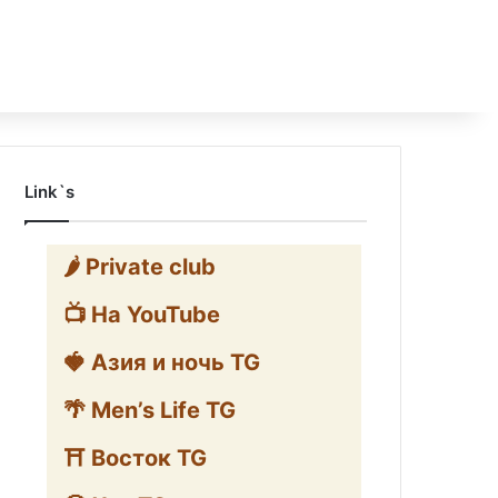
Link`s
🌶️ Private club
📺 На YouTube
🍓 Азия и ночь TG
🌴 Men’s Life TG
⛩️ Восток TG