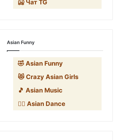
🥶 Чат TG
Asian Funny
🤣 Asian Funny
😻 Crazy Asian Girls
🎵 Asian Music
👯‍♀️ Asian Dance