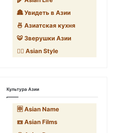
🌾 Asian Life
🏯 Увидеть в Азии
🍜 Азиатская кухня
🐯 Зверушки Азии
🧛‍♂️ Asian Style
Культура Азии
🈸 Asian Name
📼 Asian Films