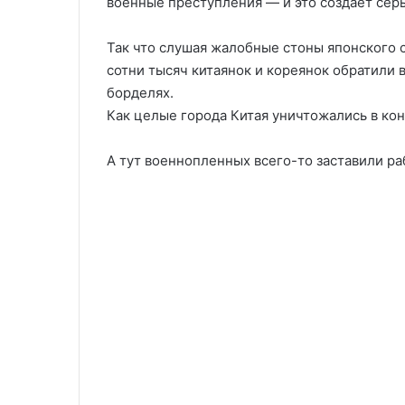
военные преступления — и это создает сер
Так что слушая жалобные стоны японского с
сотни тысяч китаянок и кореянок обратили в
борделях.
Как целые города Китая уничтожались в кон
А тут военнопленных всего-то заставили р