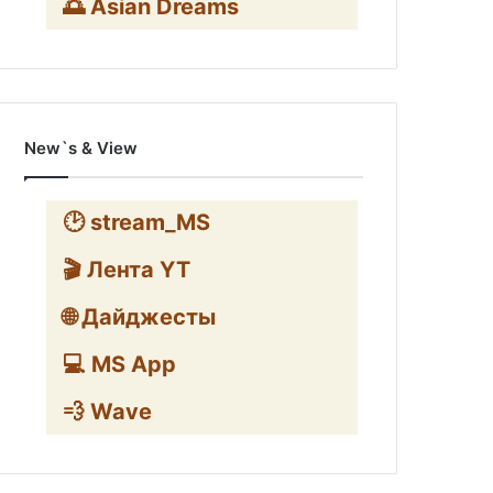
🌅 Asian Dreams
New`s & View
🕑 stream_MS
🎬 Лента YT
🌐 Дайджесты
💻 MS App
💨 Wave