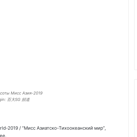
асоты Мисс Азия-2019
rigin: 百大SG 頻道
orld-2019 / “Мисс Азиатско-Тихоокеанский мир”,
ее.