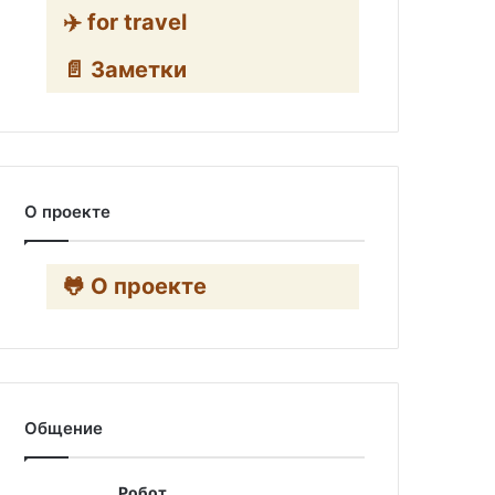
✈️ for travel
📄 Заметки
О проекте
🐸 О проекте
Общение
Робот