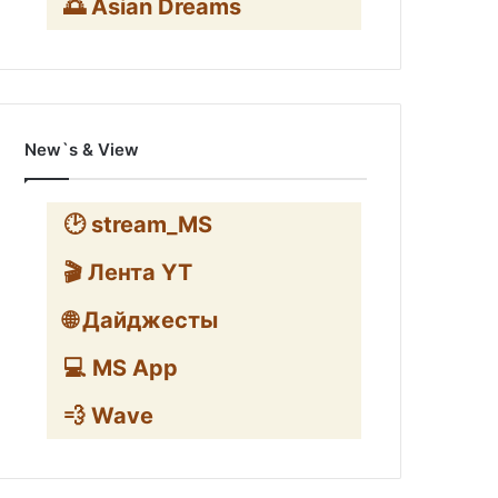
🌅 Asian Dreams
New`s & View
🕑 stream_MS
🎬 Лента YT
🌐 Дайджесты
💻 MS App
💨 Wave