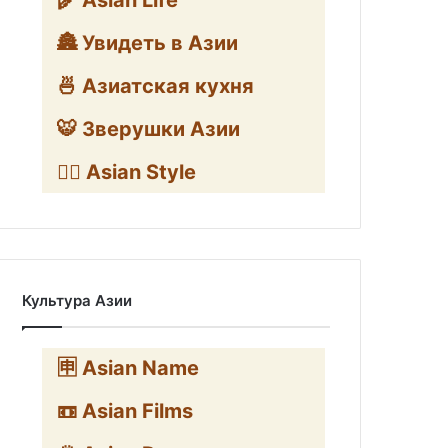
🌾 Asian Life
🏯 Увидеть в Азии
🍜 Азиатская кухня
🐯 Зверушки Азии
🧛‍♂️ Asian Style
Культура Азии
🈸 Asian Name
📼 Asian Films