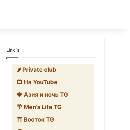
Link`s
🌶️ Private club
📺 На YouTube
🍓 Азия и ночь TG
🌴 Men’s Life TG
⛩️ Восток TG