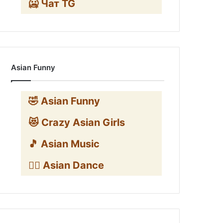
🥶 Чат TG
Asian Funny
🤣 Asian Funny
😻 Crazy Asian Girls
🎵 Asian Music
👯‍♀️ Asian Dance