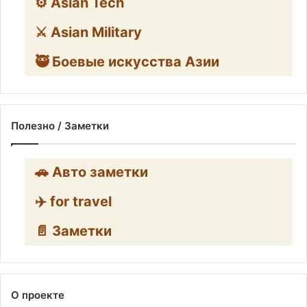
⚙️ Asian Tech
⚔️ Asian Military
🥷 Боевые искусства Азии
Полезно / Заметки
🚗 Авто заметки
✈️ for travel
📄 Заметки
О проекте