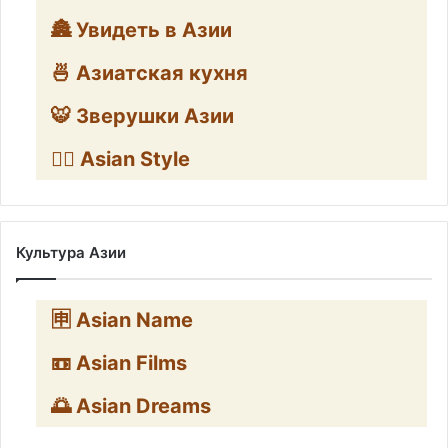
🏯 Увидеть в Азии
🍜 Азиатская кухня
🐯 Зверушки Азии
🧛‍♂️ Asian Style
Культура Азии
🈸 Asian Name
📼 Asian Films
🌅 Asian Dreams