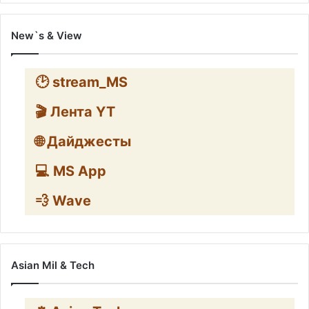
New`s & View
🕑 stream_MS
🎬 Лента YT
🌐 Дайджесты
💻 MS App
💨 Wave
Asian Mil & Tech