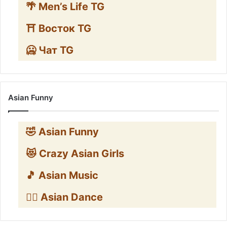
🌴 Men’s Life TG
⛩️ Восток TG
🥶 Чат TG
Asian Funny
🤣 Asian Funny
😻 Crazy Asian Girls
🎵 Asian Music
👯‍♀️ Asian Dance