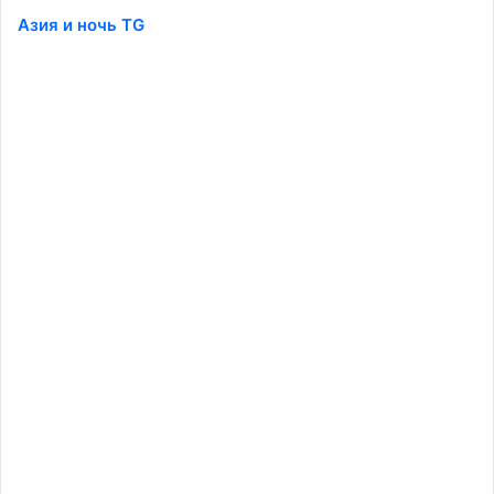
Азия и ночь TG
️