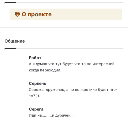
🐸 О проекте
Общение
Робот
А я думал что тут будет что то по интересней
когда переходил...
Серпень
Сережа, дружочек, а по конкретике будет что-
то? ))...
Серега
Иди на.........й дурачек...