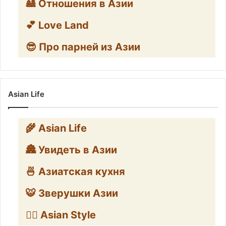
🎎 Отношения в Азии
💕 Love Land
😎 Про парней из Азии
Asian Life
🌾 Asian Life
🏯 Увидеть в Азии
🍜 Азиатская кухня
🐯 Зверушки Азии
🧛‍♂️ Asian Style