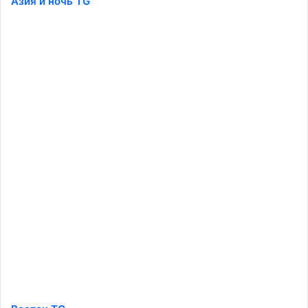
Азия и ночь TG
️