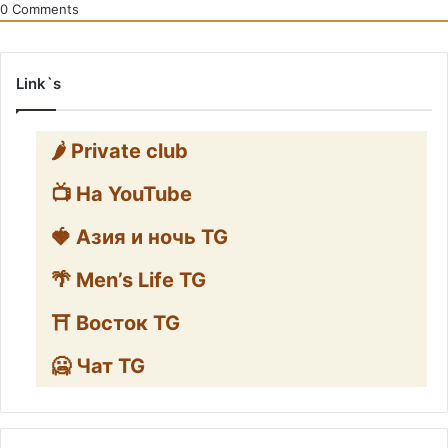
0
Comments
Link`s
🌶️ Private club
📺 На YouTube
🍓 Азия и ночь TG
🌴 Men’s Life TG
⛩️ Восток TG
🥶 Чат TG