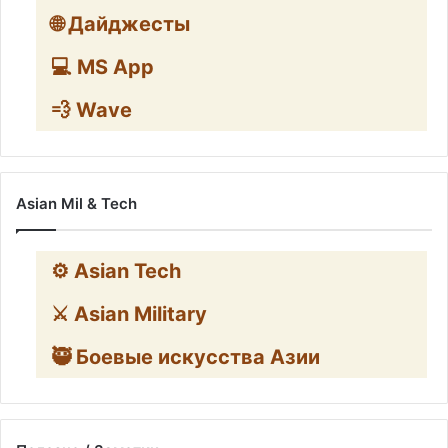
🌐 Дайджесты
💻 MS App
💨 Wave
Asian Mil & Tech
⚙️ Asian Tech
⚔️ Asian Military
🥷 Боевые искусства Азии