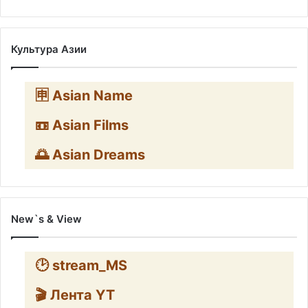
Культура Азии
🈸 Asian Name
📼 Asian Films
🌅 Asian Dreams
New`s & View
🕑 stream_MS
🎬 Лента YT