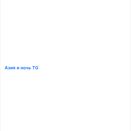
Азия и ночь TG
️