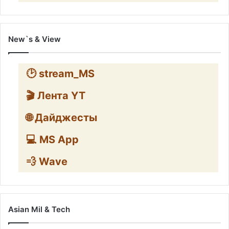
New`s & View
🕑 stream_MS
🎬 Лента YT
🌐 Дайджесты
💻 MS App
💨 Wave
Asian Mil & Tech