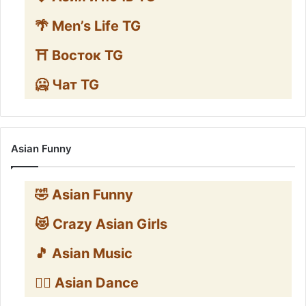
🌴 Men’s Life TG
⛩️ Восток TG
🥶 Чат TG
Asian Funny
🤣 Asian Funny
😻 Crazy Asian Girls
🎵 Asian Music
👯‍♀️ Asian Dance