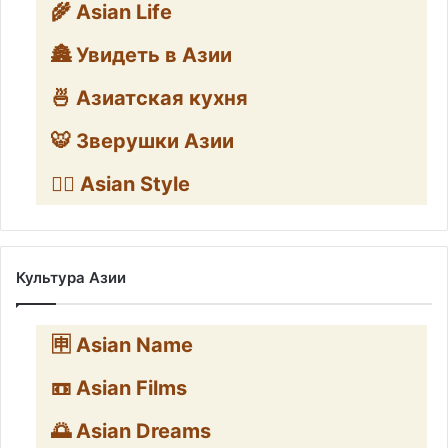
🌾 Asian Life
🏯 Увидеть в Азии
🍜 Азиатская кухня
🐯 Зверушки Азии
🧛‍♂️ Asian Style
Культура Азии
🈸 Asian Name
📼 Asian Films
🌅 Asian Dreams