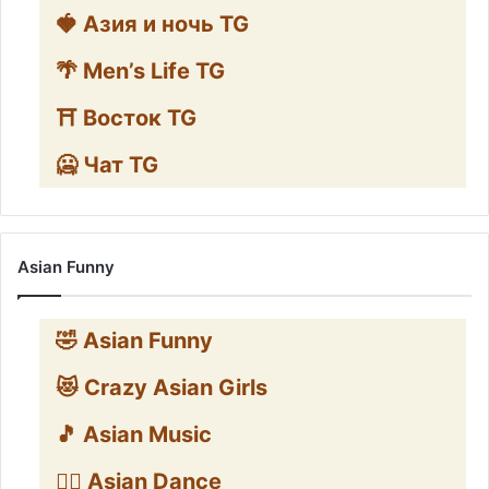
🍓 Азия и ночь TG
🌴 Men’s Life TG
⛩️ Восток TG
🥶 Чат TG
Asian Funny
🤣 Asian Funny
😻 Crazy Asian Girls
🎵 Asian Music
👯‍♀️ Asian Dance