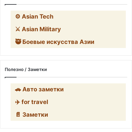
⚙️ Asian Tech
⚔️ Asian Military
🥷 Боевые искусства Азии
Полезно / Заметки
🚗 Авто заметки
✈️ for travel
📄 Заметки