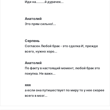
Иди на.........й дурачек...
Анатолий
Это прям сильно!...
Серпень
Согласен Любой брак - это сделка И, прежде
всего, нужно хоро...
Анатолий
По факту в настоящий момент, любой брак это
покупка. Не важн...
яяя
а если она путишествует по миру то у нее скорее
всего в мозг...