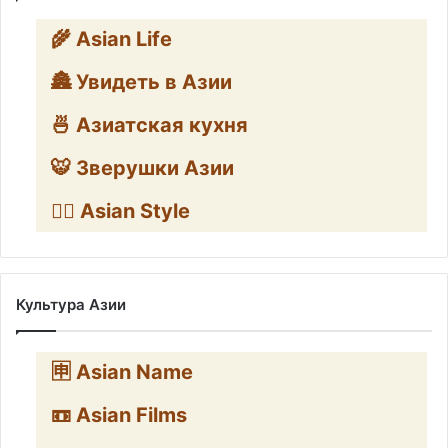
🌾 Asian Life
🏯 Увидеть в Азии
🍜 Азиатская кухня
🐯 Зверушки Азии
🧛‍♂️ Asian Style
Культура Азии
🈸 Asian Name
📼 Asian Films