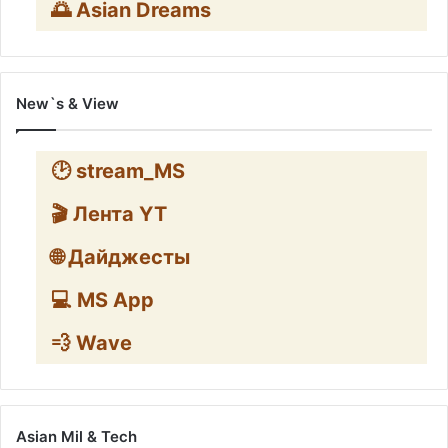
🌅 Asian Dreams
New`s & View
🕑 stream_MS
🎬 Лента YT
🌐 Дайджесты
💻 MS App
💨 Wave
Asian Mil & Tech